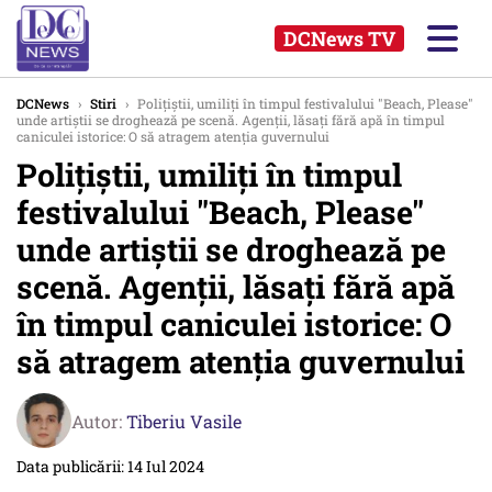
DCNews TV
DCNews
›
Stiri
›
Polițiștii, umiliți în timpul festivalului "Beach, Please"
unde artiștii se droghează pe scenă. Agenții, lăsați fără apă în timpul
caniculei istorice: O să atragem atenția guvernului
Polițiștii, umiliți în timpul
festivalului "Beach, Please"
unde artiștii se droghează pe
scenă. Agenții, lăsați fără apă
în timpul caniculei istorice: O
să atragem atenția guvernului
Autor:
Tiberiu Vasile
Data publicării: 14 Iul 2024