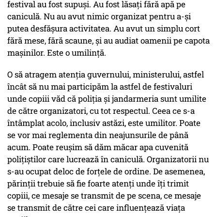
festival au fost supuși. Au fost lăsați fără apă pe
caniculă. Nu au avut nimic organizat pentru a-și
putea desfășura activitatea. Au avut un simplu cort
fără mese, fără scaune, și au audiat oamenii pe capota
mașinilor. Este o umilință.
O să atragem atenția guvernului, ministerului, astfel
încât să nu mai participăm la astfel de festivaluri
unde copiii văd că poliția și jandarmeria sunt umilite
de către organizatori, cu tot respectul. Ceea ce s-a
întâmplat acolo, inclusiv astăzi, este umilitor. Poate
se vor mai reglementa din neajunsurile de până
acum. Poate reușim să dăm măcar apa cuvenită
polițiștilor care lucrează în caniculă. Organizatorii nu
s-au ocupat deloc de forțele de ordine. De asemenea,
părinții trebuie să fie foarte atenți unde îți trimit
copiii, ce mesaje se transmit de pe scena, ce mesaje
se transmit de către cei care influențează viața