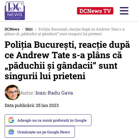
DCNews TV
DCNews
›
Stiri
›
Poliția București, reacție după ce Andrew Tate s-a
plâns că „păduchii și gândacii“ sunt singurii lui prieteni
Poliția București, reacție după
ce Andrew Tate s-a plâns că
„păduchii și gândacii“ sunt
singurii lui prieteni
Autor:
Ioan-Radu Gava
Data publicării: 25 Ian 2023
Adaugă-ne ca sursă preferată în Google
Urmărește-ne pe Google News