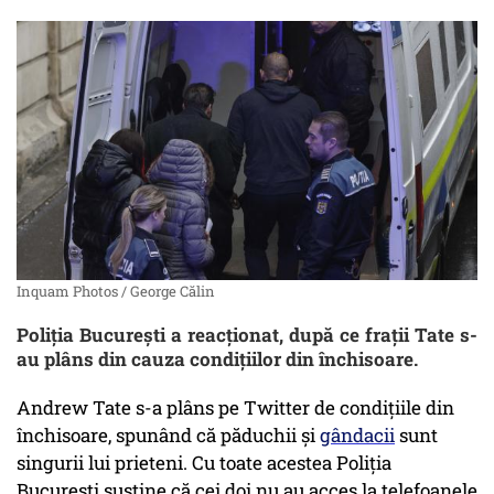
Inquam Photos / George Călin
Poliția București a reacționat, după ce frații Tate s-
au plâns din cauza condițiilor din închisoare.
Andrew Tate s-a plâns pe Twitter de condițiile din
închisoare, spunând că păduchii și
gândacii
sunt
singurii lui prieteni. Cu toate acestea Poliția
București susține că cei doi nu au acces la telefoanele