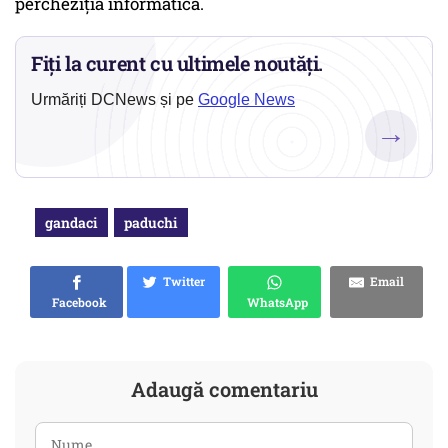
percheziția informatică.
Fiți la curent cu ultimele noutăți.
Urmăriți DCNews și pe
Google News
→
gandaci
paduchi
Twitter
Email
Facebook
WhatsApp
Adaugă comentariu