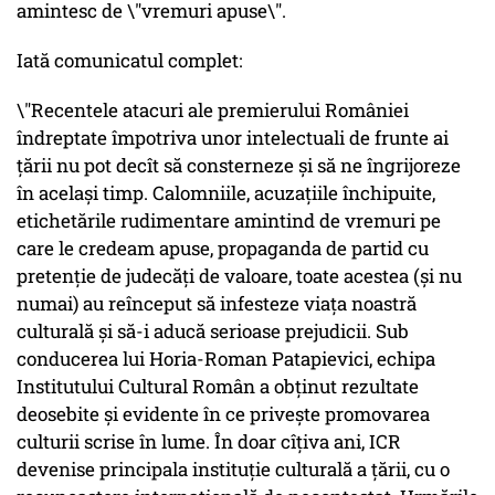
amintesc de \"vremuri apuse\".
Iată comunicatul complet:
\"Recentele atacuri ale premierului României
îndreptate împotriva unor intelectuali de frunte ai
ţării nu pot decît să consterneze şi să ne îngrijoreze
în acelaşi timp. Calomniile, acuzaţiile închipuite,
etichetările rudimentare amintind de vremuri pe
care le credeam apuse, propaganda de partid cu
pretenţie de judecăţi de valoare, toate acestea (şi nu
numai) au reînceput să infesteze viaţa noastră
culturală şi să-i aducă serioase prejudicii. Sub
conducerea lui Horia-Roman Patapievici, echipa
Institutului Cultural Român a obţinut rezultate
deosebite şi evidente în ce priveşte promovarea
culturii scrise în lume. În doar cîţiva ani, ICR
devenise principala instituţie culturală a ţării, cu o