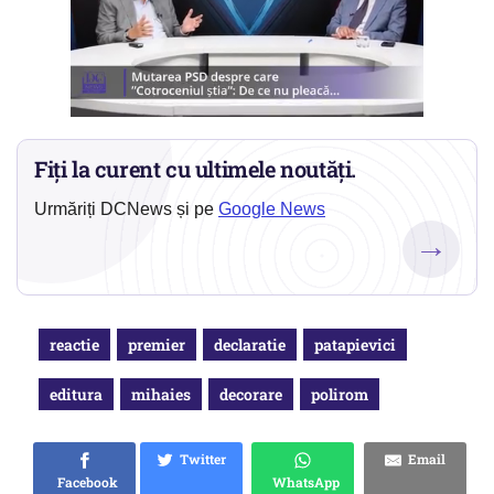
Fiți la curent cu ultimele noutăți.
Urmăriți DCNews și pe
Google News
→
reactie
premier
declaratie
patapievici
editura
mihaies
decorare
polirom
Twitter
Email
Facebook
WhatsApp