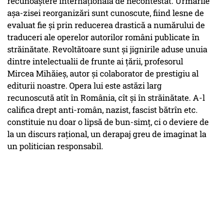
recunoaştere internaţională de necontestat. Urmările
aşa-zisei reorganizări sunt cunoscute, fiind lesne de
evaluat fie şi prin reducerea drastică a numărului de
traduceri ale operelor autorilor români publicate în
străinătate. Revoltătoare sunt şi jignirile aduse unuia
dintre intelectualii de frunte ai ţării, profesorul
Mircea Mihăieş, autor şi colaborator de prestigiu al
editurii noastre. Opera lui este astăzi larg
recunoscută atît în România, cît şi în străinătate. A-l
califica drept anti-român, nazist, fascist bătrîn etc.
constituie nu doar o lipsă de bun-simţ, ci o deviere de
la un discurs raţional, un derapaj greu de imaginat la
un politician responsabil.