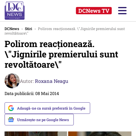
DCNews TV
DCNews
›
Stiri
›
Polirom reacționează. \"Jignirile premierului sunt
revoltătoare\"
Polirom reacționează.
\"Jignirile premierului sunt
revoltătoare\"
Autor:
Roxana Neagu
Data publicării: 08 Mai 2014
Adaugă-ne ca sursă preferată în Google
Urmărește-ne pe Google News