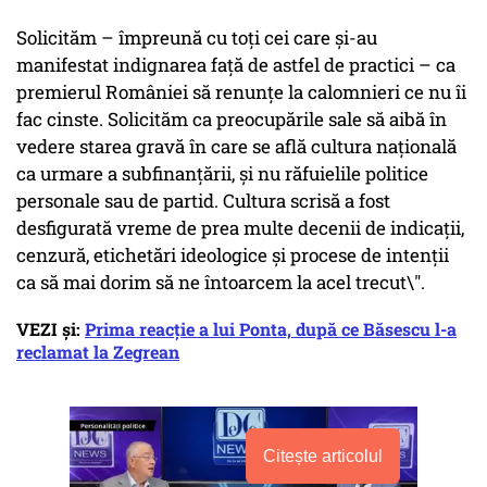
Solicităm – împreună cu toţi cei care şi-au
manifestat indignarea faţă de astfel de practici – ca
premierul României să renunţe la calomnieri ce nu îi
fac cinste. Solicităm ca preocupările sale să aibă în
vedere starea gravă în care se află cultura naţională
ca urmare a subfinanţării, şi nu răfuielile politice
personale sau de partid. Cultura scrisă a fost
desfigurată vreme de prea multe decenii de indicaţii,
cenzură, etichetări ideologice şi procese de intenţii
ca să mai dorim să ne întoarcem la acel trecut\".
VEZI și:
Prima reacție a lui Ponta, după ce Băsescu l-a
reclamat la Zegrean
Citește articolul