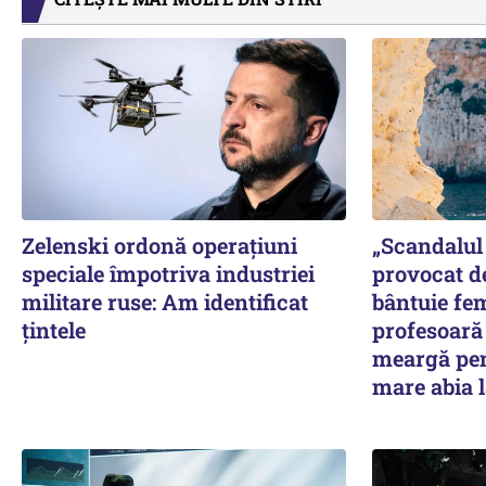
Zelenski ordonă operațiuni
„Scandalul 
speciale împotriva industriei
provocat d
militare ruse: Am identificat
bântuie fe
țintele
profesoară 
meargă pen
mare abia l