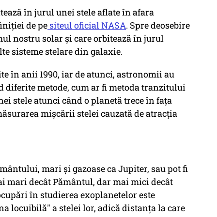
ează în jurul unei stele aflate în afara
iniției de pe
siteul oficial NASA
. Spre deosebire
ul nostru solar și care orbitează în jurul
lte sisteme stelare din galaxie.
e în anii 1990, iar de atunci, astronomii au
d diferite metode, cum ar fi metoda tranzitului
ei stele atunci când o planetă trece în fața
măsurarea mișcării stelei cauzată de atracția
ântului, mari și gazoase ca Jupiter, sau pot fi
ai mari decât Pământul, dar mai mici decât
ocupări în studierea exoplanetelor este
na locuibilă" a stelei lor, adică distanța la care