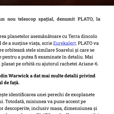
un nou telescop spațial, denumit PLATO, la
carea planetelor asemănătoare cu Terra dincolo
 de a susține viața, scrie
Eurekalert
. PLATO va
re orbitează stele similare Soarelui și care se
te pentru a putea fi examinate în detaliu. Mai
fi plasat pe orbită cu ajutorul rachetei Ariane-6.
 din Warwick a dat mai multe detalii privind
 de față.
ește identificarea unei perechi de exoplanete
i. Totodată, misiunea va pune accent pe
lor descoperite, inclusiv masa, dimensiunea și