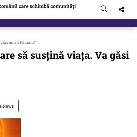
Românii care schimbă comunități
 pus pe…
a găsi un alt Pământ?
re să susțină viața. Va găsi
le News