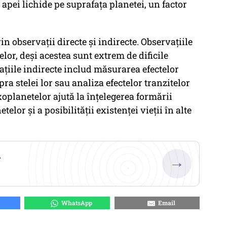
 apei lichide pe suprafața planetei, un factor
 observații directe și indirecte. Observațiile
lor, deși acestea sunt extrem de dificile
ațiile indirecte includ măsurarea efectelor
ra stelei lor sau analiza efectelor tranzitelor
xoplanetelor ajută la înțelegerea formării
telor și a posibilității existenței vieții în alte
.
→
WhatsApp
Email