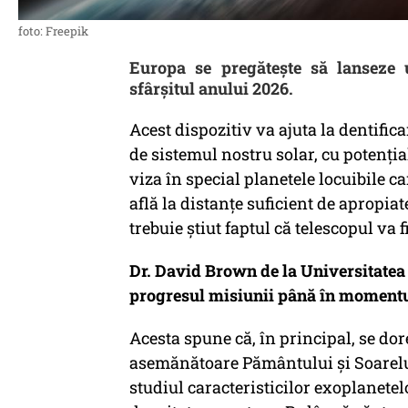
foto: Freepik
Europa se pregătește să lanseze 
sfârșitul anului 2026.
Acest dispozitiv va ajuta la dentifi
de sistemul nostru solar, cu potențial
viza în special planetele locuibile ca
află la distanțe suficient de apropia
trebuie știut faptul că telescopul va 
Dr. David Brown de la Universitatea
progresul misiunii până în momentul
Acesta spune că, în principal, se dor
asemănătoare Pământului și Soarelu
studiul caracteristicilor exoplanete