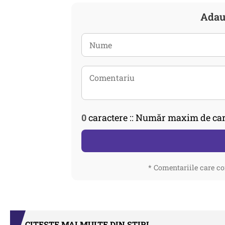
Adau
0
caractere :: Număr maxim de car
* Comentariile care co
CITEȘTE MAI MULTE DIN STIRI