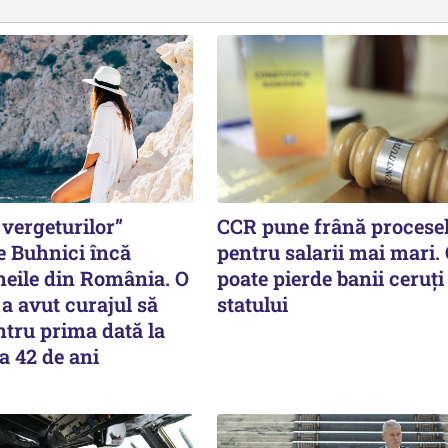
vergeturilor”
CCR pune frână procese
e Buhnici încă
pentru salarii mai mari.
meile din România. O
poate pierde banii ceruți
a avut curajul să
statului
tru prima dată la
a 42 de ani