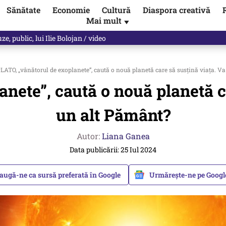
Sănătate
Economie
Cultură
Diaspora creativă
Mai mult
▼
les praful de tot!” Eugen Teodorovici, reacție după ce Green Deal-ul a
LATO, „vânătorul de exoplanete”, caută o nouă planetă care să susțină viața. V
nete”, caută o nouă planetă ca
un alt Pământ?
Autor:
Liana Ganea
Data publicării: 25 Iul 2024
augă-ne ca sursă preferată în Google
Urmărește-ne pe Goog