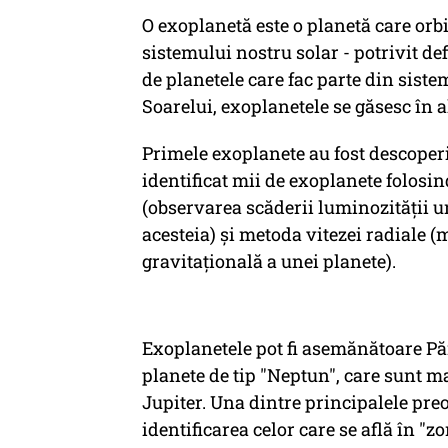
O exoplanetă este o planetă care orbit
sistemului nostru solar - potrivit def
de planetele care fac parte din sistem
Soarelui, exoplanetele se găsesc în a
Primele exoplanete au fost descoperit
identificat mii de exoplanete folosin
(observarea scăderii luminozității un
acesteia) și metoda vitezei radiale (
gravitațională a unei planete).
Exoplanetele pot fi asemănătoare Păm
planete de tip "Neptun", care sunt m
Jupiter. Una dintre principalele pre
identificarea celor care se află în "zo