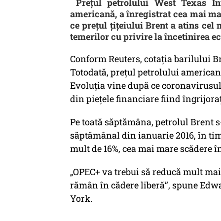
Preţul petrolului West Texas Int
americană, a înregistrat cea mai m
ce preţul ţiţeiului Brent a atins cel
temerilor cu privire la încetinirea e
Conform Reuters, cotaţia barilului Bre
Totodată, preţul petrolului american a
Evoluţia vine după ce coronavirusul s
din pieţele financiare fiind îngrijora
Pe toată săptămâna, petrolul Brent s
săptămânal din ianuarie 2016, în ti
mult de 16%, cea mai mare scădere în
„OPEC+ va trebui să reducă mult mai
rămân în cădere liberă”, spune Ed
York.