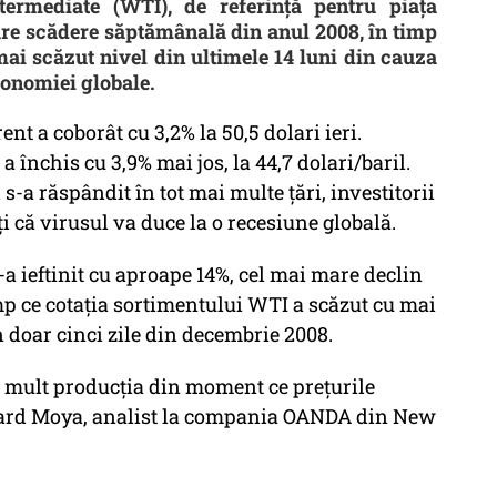
ermediate (WTI), de referinţă pentru piaţa
are scădere săptămânală din anul 2008, în timp
 mai scăzut nivel din ultimele 14 luni din cauza
conomiei globale.
nt a coborât cu 3,2% la 50,5 dolari ieri.
 închis cu 3,9% mai jos, la 44,7 dolari/baril.
-a răspândit în tot mai multe ţări, investitorii
ţi că virusul va duce la o recesiune globală.
-a ieftinit cu aproape 14%, cel mai mare declin
mp ce cotaţia sortimentului WTI a scăzut cu mai
 doar cinci zile din decembrie 2008.
 mult producţia din moment ce preţurile
ward Moya, analist la compania OANDA din New