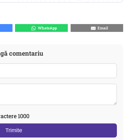
WhatsApp
Email
gă comentariu
actere 1000
Trimite