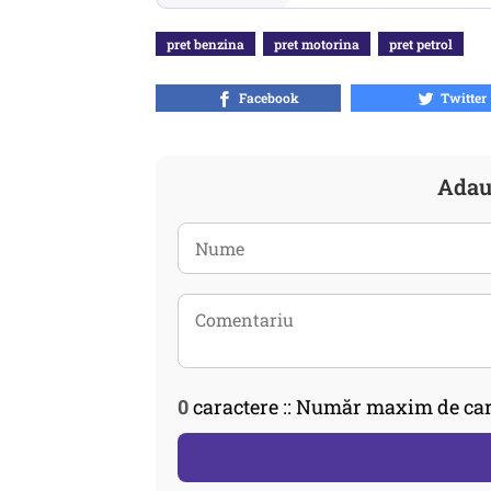
pret benzina
pret motorina
pret petrol
Facebook
Twitter
Adau
0
caractere :: Număr maxim de car