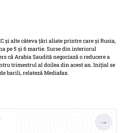
şi alte câteva ţări aliate printre care şi Rusia,
na pe 5 şi 6 martie. Surse din interiorul
ers că Arabia Saudită negociază o reducere a
ntru trimestrul al doilea din acest an. Iniţial se
de barili, relateză Mediafax.
.
→