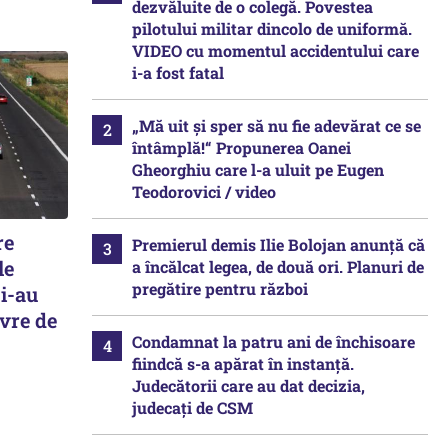
dezvăluite de o colegă. Povestea
pilotului militar dincolo de uniformă.
VIDEO cu momentul accidentului care
i-a fost fatal
„Mă uit și sper să nu fie adevărat ce se
întâmplă!“ Propunerea Oanei
Gheorghiu care l-a uluit pe Eugen
Teodorovici / video
re
Premierul demis Ilie Bolojan anunță că
le
a încălcat legea, de două ori. Planuri de
pregătire pentru război
 i-au
evre de
Condamnat la patru ani de închisoare
fiindcă s-a apărat în instanță.
Judecătorii care au dat decizia,
judecați de CSM