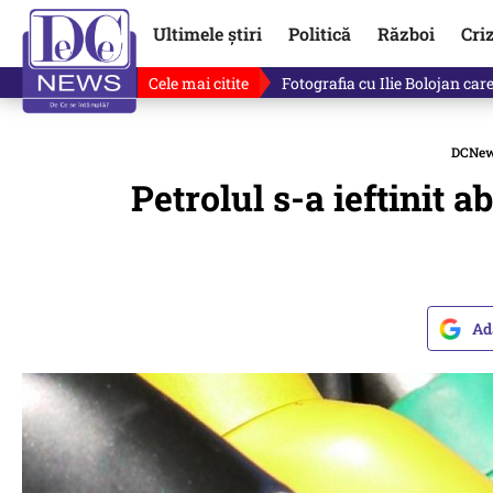
Ultimele știri
Politică
Război
Cri
Cele mai citite
Lucruri neștiute despre Mihai 
DCNe
Petrolul s-a ieftinit 
Ad