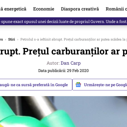
ză energetică
Economie
Diaspora creativă
Românii c
Vîrdol, dezvăluite de o colegă. Povestea pilotului militar dincolo de…
ws
›
Stiri
›
Petrolul s-a ieftinit abrupt. Prețul carburanților ar putea scădea l
abrupt. Prețul carburanților a
Autor:
Dan Carp
Data publicării: 29 Feb 2020
augă-ne ca sursă preferată în Google
Urmărește-ne pe Goog