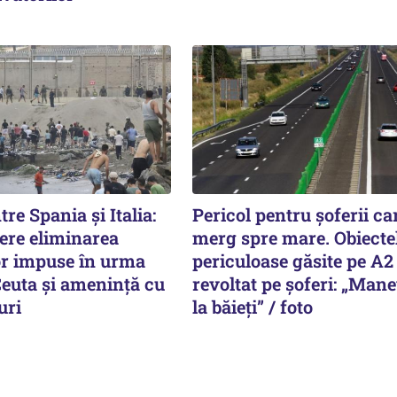
tre Spania și Italia:
Pericol pentru șoferii ca
ere eliminarea
merg spre mare. Obiecte
or impuse în urma
periculoase găsite pe A2
Ceuta și amenință cu
revoltat pe șoferi: „Man
uri
la băieți” / foto