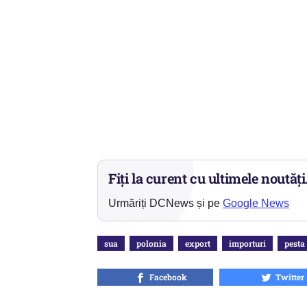
Fiți la curent cu ultimele noutăți
Urmăriți DCNews și pe
Google News
sua
polonia
export
importuri
pesta
Facebook
Twitter