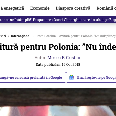
ză energetică
Economie
Diaspora creativă
Românii c
in electronic, decizia luată astăzi de Guvern pentru toți românii
Stiri
›
Internațional
›
Pesta Porcina. Lovitură pentru Polonia: ”Nu îndeplineșt
itură pentru Polonia: ”Nu îndep
Autor:
Mircea F. Cristian
Data publicării: 19 Oct 2018
augă-ne ca sursă preferată în Google
Urmărește-ne pe Goog