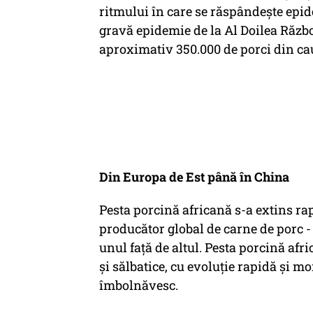
ritmului în care se răspândeşte epi
gravă epidemie de la Al Doilea Războ
aproximativ 350.000 de porci din cau
Din Europa de Est până în China
Pesta porcină africană s-a extins ra
producător global de carne de porc -
unul faţă de altul. Pesta porcină afr
şi sălbatice, cu evoluţie rapidă şi mo
îmbolnăvesc.