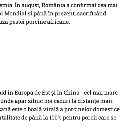
demia. În august, România a confirmat cea mai
i Mondial şi până în prezent, sacrificând
za pestei porcine africane.
pid în Europa de Est şi în China - cel mai mare
 unde apar zilnic noi cazuri la distanţe mari
icană este o boală virală a porcinelor domestice
rtalitate de până la 100% pentru porcii care se