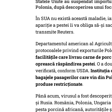
Statele Unite au suspendat importu
Polonia, după descoperirea unui foca
În SUA nu există această maladie, iar
apariţie a pestei îi va obliga să-şi sa
transmite Reuters.
Departamentul american al Agricultu
protocoalele privind exporturile Pol
facilităţile care livrau carne de por
oprească răspândirea pestei
. O a do
verificată, conform USDA.
Instituţia
bagajele pasagerilor care vin din Po
produse restricţionate
.
Până acum, virusul a fost descoperit 
şi Rusia. România, Polonia, Ungaria ş
pesta porcină africană, autorităţile ş