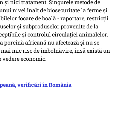
n şi nici tratament. Singurele metode de
nui nivel înalt de biosecuritate la ferme şi
bilelor focare de boală - raportare, restricţii
uselor şi subproduselor provenite de la
eptibile şi controlul circulaţiei animalelor.
sta porcină africană nu afectează şi nu se
l mai mic risc de îmbolnăvire, însă există un
de vedere economic.
peană, verificări în România