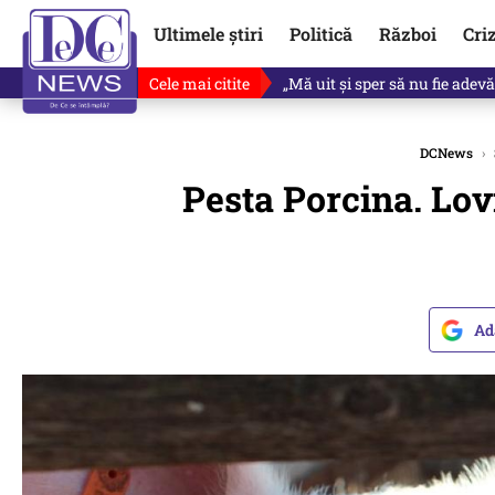
Ultimele știri
Politică
Război
Cri
Cele mai citite
Ce se întâmplă cu primul bulet
DCNews
›
Pesta Porcina. Lov
Ad