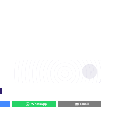
.
→
WhatsApp
Email