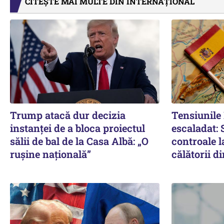
CITEȘTE MAI MULTE DIN INTERNAȚIONAL
Trump atacă dur decizia
Tensiunil
instanţei de a bloca proiectul
escaladat:
sălii de bal de la Casa Albă: „O
controale l
ruşine naţională”
călătorii di