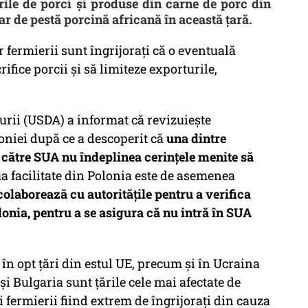
rile de porci şi produse din carne de porc din
r de pestă porcină africană în această ţară.
 fermierii sunt îngrijoraţi că o eventuală
crifice porcii şi să limiteze exporturile,
rii (USDA) a informat că revizuieşte
oniei după ce a descoperit că
una dintre
c către SUA nu îndeplinea cerinţele menite să
ua facilitate din Polonia este de asemenea
 colaborează cu autorităţile pentru a verifica
lonia, pentru a se asigura că nu intră în SUA
în opt ţări din estul UE, precum şi în Ucraina
i Bulgaria sunt ţările cele mai afectate de
i fermierii fiind extrem de îngrijoraţi din cauza