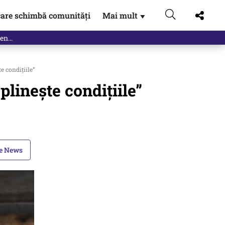
are schimbă comunități
Mai mult
▼
e condițiile”
linește condițiile”
le News