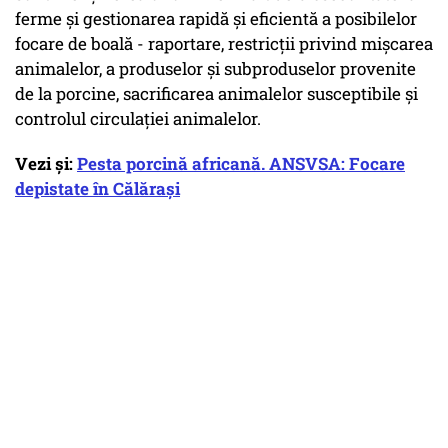
ferme şi gestionarea rapidă şi eficientă a posibilelor
focare de boală - raportare, restricţii privind mişcarea
animalelor, a produselor şi subproduselor provenite
de la porcine, sacrificarea animalelor susceptibile şi
controlul circulaţiei animalelor.
Vezi și:
Pesta porcină africană. ANSVSA: Focare
depistate în Călărași