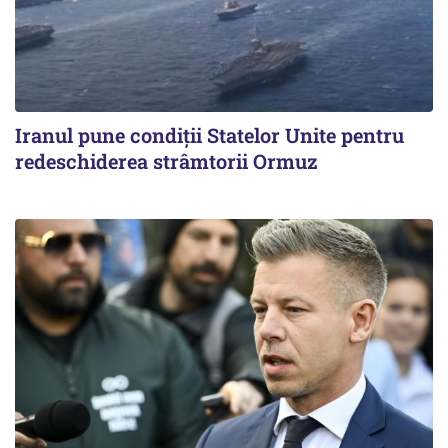
Iranul pune condiții Statelor Unite pentru
redeschiderea strâmtorii Ormuz