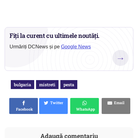
Fiți la curent cu ultimele noutăți.
Urmăriți DCNews și pe
Google News
→
bulgaria
mistreti
pesta
Twitter
Email
Facebook
WhatsApp
Adaugă comentariu