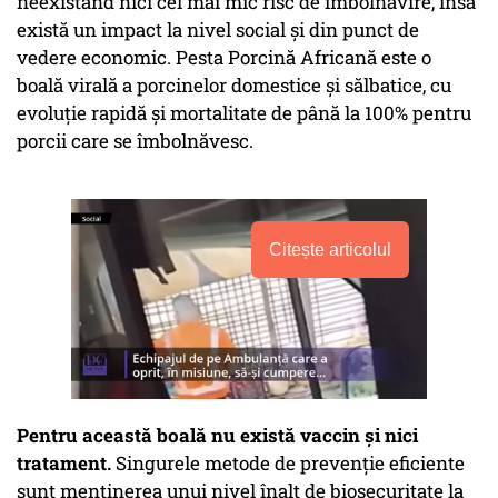
neexistând nici cel mai mic risc de îmbolnăvire, însă
există un impact la nivel social şi din punct de
vedere economic. Pesta Porcină Africană este o
boală virală a porcinelor domestice şi sălbatice, cu
evoluţie rapidă şi mortalitate de până la 100% pentru
porcii care se îmbolnăvesc.
Citește articolul
Pentru această boală nu există vaccin şi nici
tratament.
Singurele metode de prevenţie eficiente
sunt menţinerea unui nivel înalt de biosecuritate la