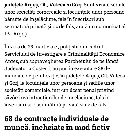
județele Argeș, Olt, Vâlcea și Gorj
. Sunt vizate sediile
unor societăți comerciale și locuințele unor persoane
bănuite de înșelăciune, fals în înscrisuri sub
semnătură privată și uz de fals, arată un comunicat al
IPJ Argeș.
În ziua de 25 martie a.c., polițiștii din cadrul
Serviciului de Investigare a Criminalității Economice
Argeș, sub supravegherea Parchetului de pe lângă
Judecătoria Costești, au pus în executare 38 de
mandate de percheziție, în judeţele Argeș, Olt, Vâlcea
și Gorj, la locuințele unor persoane și sediile unor
societăți comerciale, într-un dosar penal privind
săvârșirea infracțiunilor de înșelăciune, fals în
înscrisuri sub semnătură privată și uz de fals.
68 de contracte individuale de
muncă, încheiate în mod fictiv