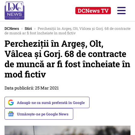
DCNews TV
DCNews
›
Stiri
›
Percheziții în Argeș, Olt, Vâlcea și Gorj. 68 de contracte
de muncă ar fi fost încheiate în mod fictiv
Percheziții în Argeș, Olt,
Vâlcea și Gorj. 68 de contracte
de muncă ar fi fost încheiate în
mod fictiv
Data publicării: 25 Mar 2021
Adaugă-ne ca sursă preferată în Google
Urmărește-ne pe Google News