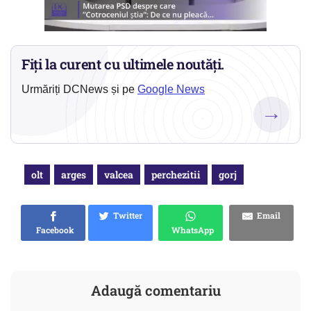
Fiți la curent cu ultimele noutăți.
Urmăriți DCNews și pe
Google News
→
olt
arges
valcea
perchezitii
gorj
Twitter
Email
Facebook
WhatsApp
Adaugă comentariu