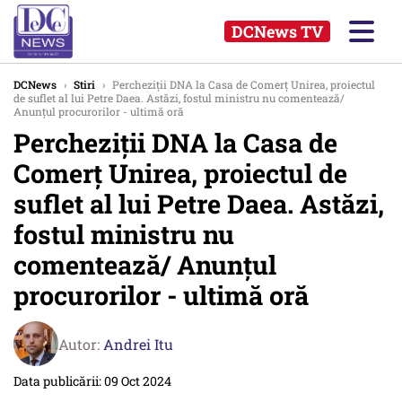
DCNews TV
DCNews
›
Stiri
›
Percheziții DNA la Casa de Comerț Unirea, proiectul
de suflet al lui Petre Daea. Astăzi, fostul ministru nu comentează/
Anunțul procurorilor - ultimă oră
Percheziții DNA la Casa de
Comerț Unirea, proiectul de
suflet al lui Petre Daea. Astăzi,
fostul ministru nu
comentează/ Anunțul
procurorilor - ultimă oră
Autor:
Andrei Itu
Data publicării: 09 Oct 2024