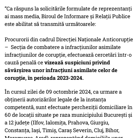
”Ca răspuns la solicitările formulate de reprezentanți
ai mass media, Biroul de Informare și Relații Publice
este abilitat să transmită următoarele:
Procurorii din cadrul Direcției Naționale Anticorupție
– Secția de combatere a infracțiunilor asimilate
infracțiunilor de corupție, efectuează cercetări într-o
cauză penală ce
vizează suspiciuni privind
săvârșirea unor infracțiuni asimilate celor de
corupție, în perioada 2023-2024.
În cursul zilei de 09 octombrie 2024, ca urmare a
obținerii autorizărilor legale de la instanța
competentă, sunt efectuate percheziții domiciliare în
60 de locații situate pe raza municipiului București și
a 12 județe (Ilfov, Ialomița, Prahova, Giurgiu,
Constanța, Iași, Timiș, Caraș Severin, Cluj, Bihor,
Maramureș, Arad), reprezentând domiciliile unor