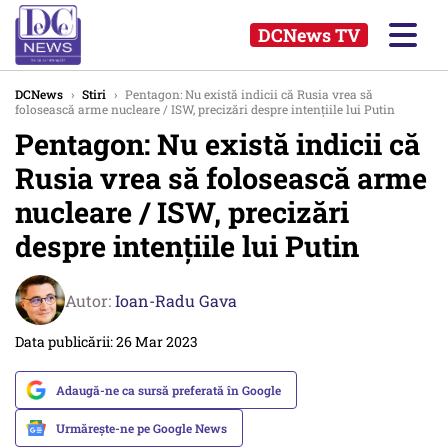
DCNews TV
DCNews
›
Stiri
›
Pentagon: Nu există indicii că Rusia vrea să
folosească arme nucleare / ISW, precizări despre intențiile lui Putin
Pentagon: Nu există indicii că
Rusia vrea să folosească arme
nucleare / ISW, precizări
despre intențiile lui Putin
Autor:
Ioan-Radu Gava
Data publicării: 26 Mar 2023
Adaugă-ne ca sursă preferată în Google
Urmărește-ne pe Google News