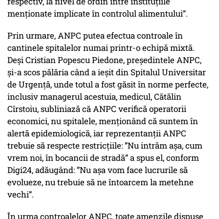
respectiv, la nivel de ordin între instituţiile
menţionate implicate în controlul alimentului”.
Prin urmare, ANPC putea efectua controale în
cantinele spitalelor numai printr-o echipă mixtă.
Deși Cristian Popescu Piedone, președintele ANPC,
și-a scos pălăria când a ieșit din Spitalul Universitar
de Urgență, unde totul a fost găsit în norme perfecte,
inclusiv managerul acestuia, medicul, Cătălin
Cîrstoiu, subliniază că ANPC verifică operatorii
economici, nu spitalele, menționând că suntem în
alertă epidemiologică, iar reprezentanții ANPC
trebuie să respecte restricțiile: ”Nu intrăm aşa, cum
vrem noi, în bocancii de stradă” a spus el, conform
Digi24, adăugând: ”Nu aşa vom face lucrurile să
evolueze, nu trebuie să ne întoarcem la metehne
vechi”.
În urma controalelor ANPC, toate amenzile dispuse