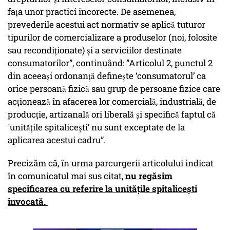
fața unor practici incorecte. De asemenea,
prevederile acestui act normativ se aplică tuturor
tipurilor de comercializare a produselor (noi, folosite
sau recondiționate) și a serviciilor destinate
consumatorilor”, continuând: ”Articolul 2, punctul 2
din aceeași ordonanță definește ‘consumatorul’ ca
orice persoană fizică sau grup de persoane fizice care
acționează în afacerea lor comercială, industrială, de
producție, artizanală ori liberală și specifică faptul că
`unitățile spitalicești’ nu sunt exceptate de la
aplicarea acestui cadru”.
Precizăm că, în urma parcurgerii articolului indicat
în comunicatul mai sus citat,
nu regăsim
specificarea cu referire la unitățile spitalicești
invocată.