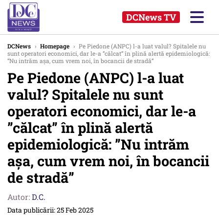
DCNews TV
DCNews
›
Homepage
›
Pe Piedone (ANPC) l-a luat valul? Spitalele nu
sunt operatori economici, dar le-a ”călcat” în plină alertă epidemiologică:
”Nu intrăm aşa, cum vrem noi, în bocancii de stradă”
Pe Piedone (ANPC) l-a luat
valul? Spitalele nu sunt
operatori economici, dar le-a
”călcat” în plină alertă
epidemiologică: ”Nu intrăm
aşa, cum vrem noi, în bocancii
de stradă”
Autor:
D.C.
Data publicării: 25 Feb 2025