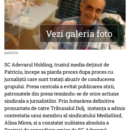
Vezi galeria foto
patriciu
SC Adevarul Holding, trustul media deţinut de
Patriciu, începe sa piarda proces dupa proces cu
jurnaliştii care sunt trataţi abuziv de conducerea
grupului. Presa centrala a evitat publicarea stirii,
patronatele din presa temându-se de orice actiune
sindicala a jurnalistilor. Prin hotarârea definitiva
pronuntata de catre Tribunalul Dolj, instanţa a admis
contestatia unui membru al sindicatului MediaSind,
Alina Mirea, si a constatat nulitatea absoluta a
Deciziei de concediere emisa de SC Adevarul