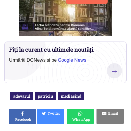
Fiți la curent cu ultimele noutăți.
Urmăriți DCNews și pe
Google News
→
adevarul
patriciu
mediasind
Twitter
Email
Facebook
WhatsApp