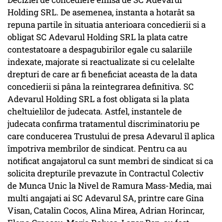
Holding SRL. De asemenea, instanta a hotarât sa
repuna partile în situatia anterioara concedierii si a
obligat SC Adevarul Holding SRL la plata catre
contestatoare a despagubirilor egale cu salariile
indexate, majorate si reactualizate si cu celelalte
drepturi de care ar fi beneficiat aceasta de la data
concedierii si pâna la reintegrarea definitiva. SC
Adevarul Holding SRL a fost obligata si la plata
cheltuielilor de judecata. Astfel, instantele de
judecata confirma tratamentul discriminatoriu pe
care conducerea Trustului de presa Adevarul îl aplica
împotriva membrilor de sindicat. Pentru ca au
notificat angajatorul ca sunt membri de sindicat si ca
solicita drepturile prevazute în Contractul Colectiv
de Munca Unic la Nivel de Ramura Mass-Media, mai
multi angajati ai SC Adevarul SA, printre care Gina
Visan, Catalin Cocos, Alina Mirea, Adrian Horincar,