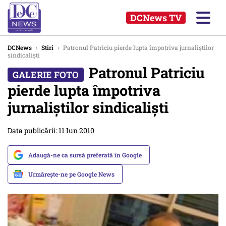
DCNews TV
DCNews
›
Stiri
›
Patronul Patriciu pierde lupta împotriva jurnaliștilor
sindicalişti
Patronul Patriciu
pierde lupta împotriva
jurnaliștilor sindicalişti
Data publicării: 11 Iun 2010
Adaugă-ne ca sursă preferată în Google
Urmărește-ne pe Google News