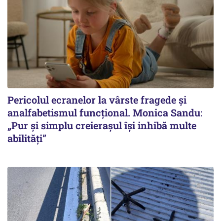
Pericolul ecranelor la vârste fragede și
analfabetismul funcțional. Monica Sandu:
„Pur și simplu creierașul își inhibă multe
abilități”