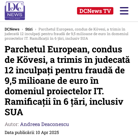
DCNews TV
DCNews
›
Stiri
›
Parchetul European, condus de Kövesi, a trimis în
judecată 12 inculpați pentru fraudă de 9,5 milioane de euro în domeniul
proiectelor IT. Ramificații în 6 țări, inclusiv SUA
Parchetul European, condus
de Kövesi, a trimis în judecată
12 inculpați pentru fraudă de
9,5 milioane de euro în
domeniul proiectelor IT.
Ramificații în 6 țări, inclusiv
SUA
Autor:
Andreea Deaconescu
Data publicării: 10 Apr 2025