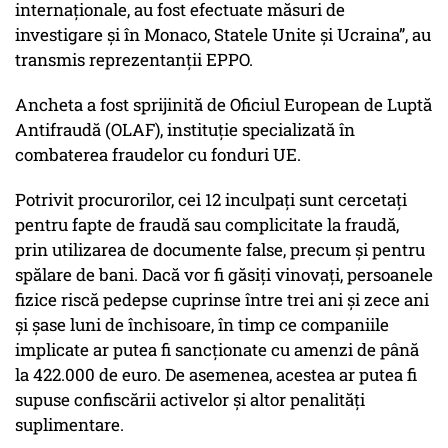
internaţionale, au fost efectuate măsuri de
investigare şi în Monaco, Statele Unite şi Ucraina”, au
transmis reprezentanții EPPO.
Ancheta a fost sprijinită de Oficiul European de Luptă
Antifraudă (OLAF), instituție specializată în
combaterea fraudelor cu fonduri UE.
Potrivit procurorilor, cei 12 inculpați sunt cercetați
pentru fapte de fraudă sau complicitate la fraudă,
prin utilizarea de documente false, precum și pentru
spălare de bani. Dacă vor fi găsiți vinovați, persoanele
fizice riscă pedepse cuprinse între trei ani și zece ani
și șase luni de închisoare, în timp ce companiile
implicate ar putea fi sancționate cu amenzi de până
la 422.000 de euro. De asemenea, acestea ar putea fi
supuse confiscării activelor și altor penalități
suplimentare.