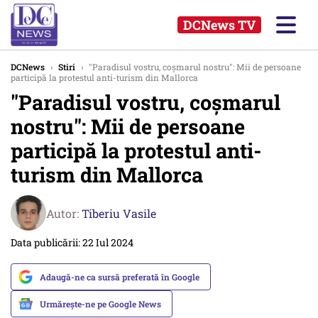
DCNews TV
DCNews
›
Stiri
›
"Paradisul vostru, coșmarul nostru": Mii de persoane
participă la protestul anti-turism din Mallorca
"Paradisul vostru, coșmarul
nostru": Mii de persoane
participă la protestul anti-
turism din Mallorca
Autor:
Tiberiu Vasile
Data publicării: 22 Iul 2024
Adaugă-ne ca sursă preferată în Google
Urmărește-ne pe Google News