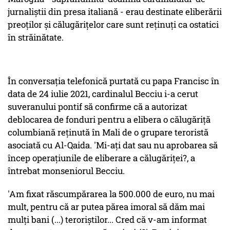
jurnaliştii din presa italiană - erau destinate eliberării
preoţilor şi călugăriţelor care sunt reţinuţi ca ostatici
în străinătate.
În conversaţia telefonică purtată cu papa Francisc în
data de 24 iulie 2021, cardinalul Becciu i-a cerut
suveranului pontif să confirme că a autorizat
deblocarea de fonduri pentru a elibera o călugăriţă
columbiană reţinută în Mali de o grupare teroristă
asociată cu Al-Qaida. 'Mi-aţi dat sau nu aprobarea să
încep operaţiunile de eliberare a călugăriţei?, a
întrebat monseniorul Becciu.
'Am fixat răscumpărarea la 500.000 de euro, nu mai
mult, pentru că ar putea părea imoral să dăm mai
mulţi bani (...) teroriştilor... Cred că v-am informat