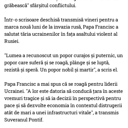
grăbească" sfârşitul conflictului.
Într-o scrisoare deschisă transmisă vineri pentru a
marca nouă luni de la invazia rusă, Papa Francisc a
salutat tăria ucrainenilor în faţa asaltului violent al
Rusiei.
"Lumea a recunoscut un popor curajos şi puternic, un
popor care suferă şi se roagă, plânge şi se luptă,
rezistă şi speră. Un popor nobil şi martir", a scris el.
Papa Francisc a mai spus că se roagă pentru liderii
Ucrainei. "A lor este datoria să conducă ţara în aceste
vremuri tragice şi să ia decizii în perspectivă pentru
pace şi să dezvolte economia în contextul distrugerii
atât de mari a unei infrastructuri vitale", a transmis
Suveranul Pontif.