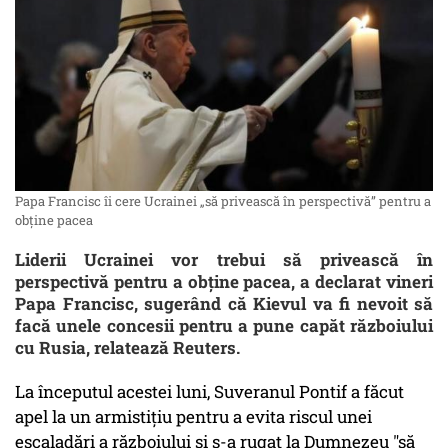
Papa Francisc îi cere Ucrainei „să privească în perspectivă” pentru a
obține pacea
Liderii Ucrainei vor trebui să privească în
perspectivă pentru a obţine pacea, a declarat vineri
Papa Francisc, sugerând că Kievul va fi nevoit să
facă unele concesii pentru a pune capăt războiului
cu Rusia, relatează Reuters.
La începutul acestei luni, Suveranul Pontif a făcut
apel la un armistiţiu pentru a evita riscul unei
escaladări a războiului şi s-a rugat la Dumnezeu "să