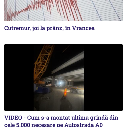
Cutremur, joi la prânz, în Vrancea
VIDEO - Cum s-a montat ultima grindă din
cele 5.000 necesare pe Autostrada A0