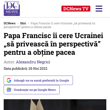
DCNews TV
DCNews
›
Stiri
›
Papa Francisc îi cere Ucrainei „să privească în
perspectivă” pentru a obține pacea
Papa Francisc îi cere Ucrainei
„să privească în perspectivă”
pentru a obține pacea
Autor:
Alexandru Negrici
Data publicării: 26 Noi 2022
Adaugă-ne ca sursă preferată în Google
Urmărește-ne pe Google News