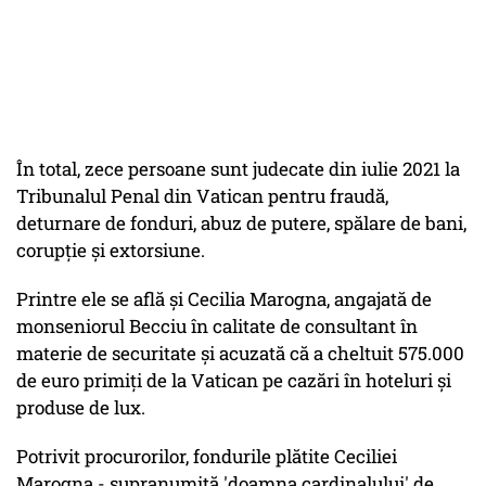
În total, zece persoane sunt judecate din iulie 2021 la
Tribunalul Penal din Vatican pentru fraudă,
deturnare de fonduri, abuz de putere, spălare de bani,
corupţie şi extorsiune.
Printre ele se află şi Cecilia Marogna, angajată de
monseniorul Becciu în calitate de consultant în
materie de securitate şi acuzată că a cheltuit 575.000
de euro primiţi de la Vatican pe cazări în hoteluri şi
produse de lux.
Potrivit procurorilor, fondurile plătite Ceciliei
Marogna - supranumită 'doamna cardinalului' de