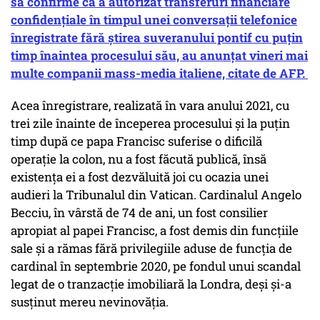
să confirme că a autorizat transferuri financiare
confidenţiale în timpul unei conversaţii telefonice
înregistrate fără ştirea suveranului pontif cu puţin
timp înaintea procesului său, au anunţat vineri mai
multe companii mass-media italiene, citate de AFP.
Acea înregistrare, realizată în vara anului 2021, cu
trei zile înainte de începerea procesului şi la puţin
timp după ce papa Francisc suferise o dificilă
operaţie la colon, nu a fost făcută publică, însă
existenţa ei a fost dezvăluită joi cu ocazia unei
audieri la Tribunalul din Vatican. Cardinalul Angelo
Becciu, în vârstă de 74 de ani, un fost consilier
apropiat al papei Francisc, a fost demis din funcţiile
sale şi a rămas fără privilegiile aduse de funcţia de
cardinal în septembrie 2020, pe fondul unui scandal
legat de o tranzacţie imobiliară la Londra, deşi şi-a
susţinut mereu nevinovăţia.