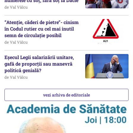
numerele cu soț, fără soț la Dacie
de Val Vâlcu
”Atenție, căderi de pietre”- cinism
în Codul rutier cu cel mai inutil
semn de circulație posibil
de Val Vâlcu
Eșecul Legii salarizării unitare,
gafă de proporții sau manevră
politică genială?
de Val Vâlcu
vezi arhiva de editoriale