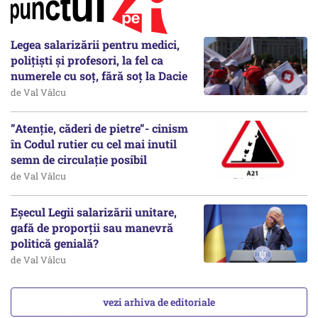
Legea salarizării pentru medici,
polițiști și profesori, la fel ca
numerele cu soț, fără soț la Dacie
de Val Vâlcu
”Atenție, căderi de pietre”- cinism
în Codul rutier cu cel mai inutil
semn de circulație posibil
de Val Vâlcu
Eșecul Legii salarizării unitare,
gafă de proporții sau manevră
politică genială?
de Val Vâlcu
vezi arhiva de editoriale