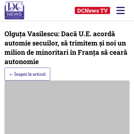
DCNews TV
Olguţa Vasilescu: Dacă U.E. acordă
automie secuilor, să trimitem şi noi un
milion de minoritari în Franţa să ceară
autonomie
← Înapoi la articol