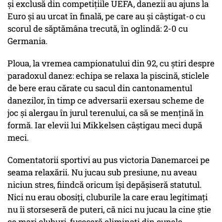
și exclusă din competițiile UEFA, danezii au ajuns la
Euro și au urcat în finală, pe care au și câștigat-o cu
scorul de săptămâna trecută, în oglindă: 2-0 cu
Germania.
Ploua, la vremea campionatului din 92, cu știri despre
paradoxul danez: echipa se relaxa la piscină, sticlele
de bere erau cărate cu sacul din cantonamentul
danezilor, în timp ce adversarii exersau scheme de
joc și alergau în jurul terenului, ca să se mențină în
formă. Iar elevii lui Mikkelsen câștigau meci după
meci.
Comentatorii sportivi au pus victoria Danemarcei pe
seama relaxării. Nu jucau sub presiune, nu aveau
niciun stres, fiindcă oricum își depășiseră statutul.
Nici nu erau obosiți, cluburile la care erau legitimați
nu îi storseseră de puteri, că nici nu jucau la cine știe
ce mari cluburi, fuseseră eliminați din cupele