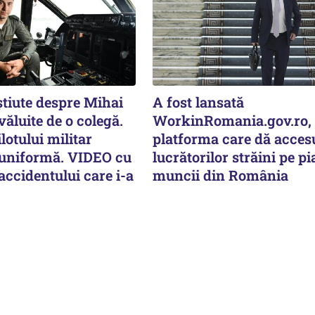
știute despre Mihai
A fost lansată
văluite de o colegă.
WorkinRomania.gov.ro,
lotului militar
platforma care dă acces
 uniformă. VIDEO cu
lucrătorilor străini pe pi
ccidentului care i-a
muncii din România