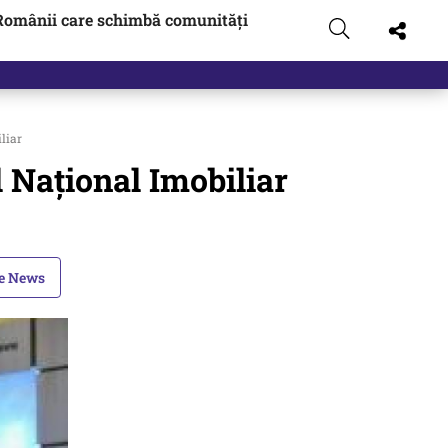
Românii care schimbă comunități
liar
l Național Imobiliar
le News