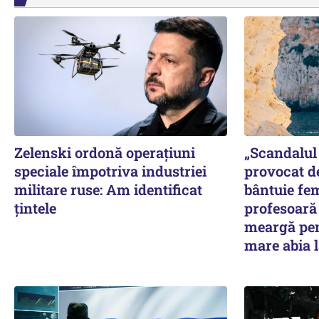
Zelenski ordonă operațiuni
„Scandalul 
speciale împotriva industriei
provocat d
militare ruse: Am identificat
bântuie fe
țintele
profesoară 
meargă pen
mare abia l