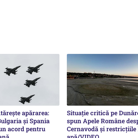
tărește apărarea:
Situație critică pe Dunăr
ulgaria și Spania
spun Apele Române des
n acord pentru
Cernavodă și restricțiile 
iană
apă/VIDEO