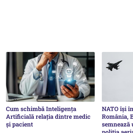
Cum schimbă Inteligența
NATO își în
Artificială relația dintre medic
România, B
și pacient
semnează u
poliția aer