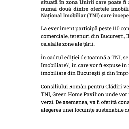
situată în zona Unirii care poate fi
numai două dintre ofertele imobili
Național Imobiliar (TNI) care începe
La eveniment participă peste 110 comp
comerciale, terenuri din București, Il
celelalte zone ale țării.
În cadrul ediției de toamnă a TNI, se
Imobiliare\', în care vor fi expuse î
imobiliare din București și din împr
Consiliului Român pentru Clădiri ve
TNI, Green Home Pavilion unde vor f
verzi. De asemenea, va fi oferită co
alegerea unei locuințe sustenabile de