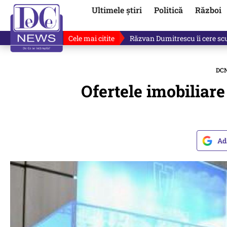
Ultimele știri
Politică
Război
Cele mai citite
Ilie Bolojan, gafă în direct de
DC
Ofertele imobiliare
Ad