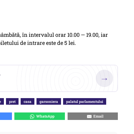
âmbătă, în intervalul orar 10.00 — 19.00, iar
letului de intrare este de 5 lei.
.
→
e
pret
casa
garsoniera
palatul parlamentului
WhatsApp
Email