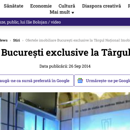
Sănătate
Economie
Cultură
Diaspora creativă
Mai mult
▼
spre „omul harnic“ / video
News
›
Stiri
›
Ofertele imobiliare București exclusive la Târgul Național Imobi
 București exclusive la Târgu
Data publicării: 26 Sep 2014
augă-ne ca sursă preferată în Google
Urmărește-ne pe Goog