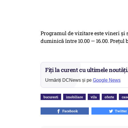
Programul de vizitare este vineri și s
duminică între 10.00 — 16.00. Prețul bi
Fiți la curent cu ultimele noutăți
Urmăriți DCNews și pe
Google News
bucuresti
imobiliare
vila
oferte
cas
Facebook
Twitter