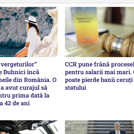
vergeturilor”
CCR pune frână procese
e Buhnici încă
pentru salarii mai mari.
meile din România. O
poate pierde banii ceruți
a avut curajul să
statului
tru prima dată la
a 42 de ani