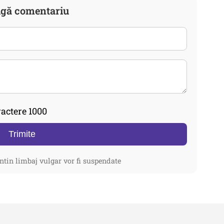
gă comentariu
actere 1000
Trimite
ntin limbaj vulgar vor fi suspendate