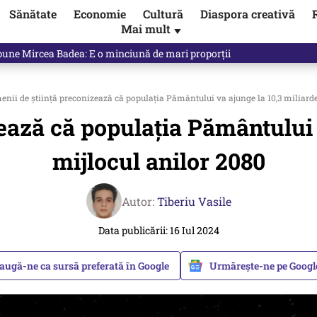
Sănătate
Economie
Cultură
Diaspora creativă
Mai mult
▼
e spune exact opusul unei decizii luate de propriul Guvern. Unde a fos
nii de știință preconizează că populația Pământului va ajunge la 10,3 miliarde
ează că populația Pământului v
mijlocul anilor 2080
Autor:
Tiberiu Vasile
Data publicării: 16 Iul 2024
augă-ne ca sursă preferată în Google
Urmărește-ne pe Goog