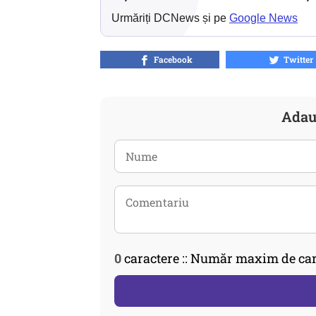
Urmăriți DCNews și pe
Google News
Facebook
Twitter
Adau
0
caractere :: Număr maxim de car