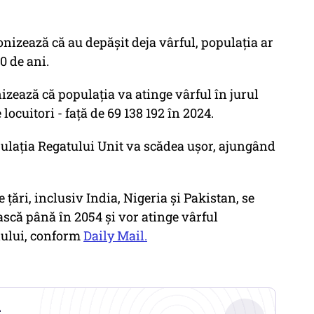
conizează că au depășit deja vârful, populația ar
0 de ani.
nizează că populația va atinge vârful în jurul
ocuitori - față de 69 138 192 în 2024.
pulația Regatului Unit va scădea ușor, ajungând
 țări, inclusiv India, Nigeria și Pakistan, se
scă până în 2054 și vor atinge vârful
lului, conform
Daily Mail.
.