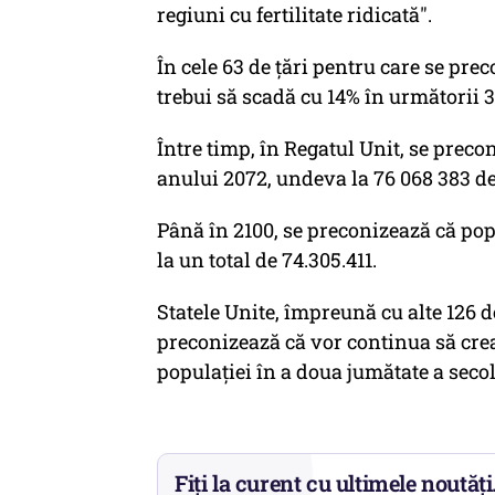
regiuni cu fertilitate ridicată".
În cele 63 de țări pentru care se pre
trebui să scadă cu 14% în următorii 3
Între timp, în Regatul Unit, se preco
anului 2072, undeva la 76 068 383 de l
Până în 2100, se preconizează că po
la un total de 74.305.411.
Statele Unite, împreună cu alte 126 de
preconizează că vor continua să crea
populației în a doua jumătate a seco
Fiți la curent cu ultimele noutăți