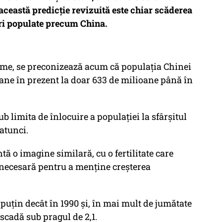
ceastă predicție revizuită este chiar scăderea
 țări populate precum China.
ume, se preconizează acum că populația Chinei
oane în prezent la doar 633 de milioane până în
sub limita de înlocuire a populației la sfârșitul
 atunci.
tă o imagine similară, cu o fertilitate care
i necesară pentru a menține creșterea
puțin decât în 1990 și, în mai mult de jumătate
ă scadă sub pragul de 2,1.