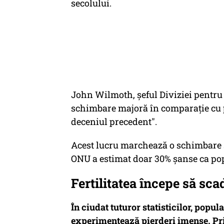
secolului.
John Wilmoth, șeful Diviziei pentru 
schimbare majoră în comparație cu p
deceniul precedent".
Acest lucru marchează o schimbare 
ONU a estimat doar 30% șanse ca popu
Fertilitatea începe să sca
În ciudat tuturor statisticilor, popul
experimentează pierderi imense. Prin