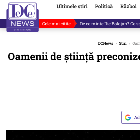
Ultimele știri
Politică
Război
Cele mai citite
Fotografia cu Ilie Bolojan car
DCNews
›
Stiri
›
Oame
Oamenii de știință preconiz
Ad