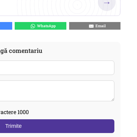
→
WhatsApp
Email
gă comentariu
actere 1000
Trimite