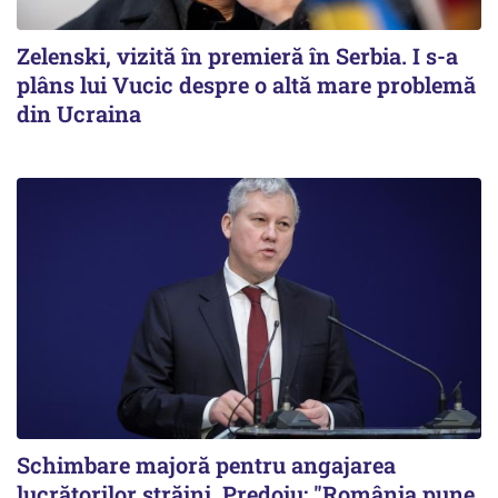
Zelenski, vizită în premieră în Serbia. I s-a
plâns lui Vucic despre o altă mare problemă
din Ucraina
Schimbare majoră pentru angajarea
lucrătorilor străini. Predoiu: "România pune