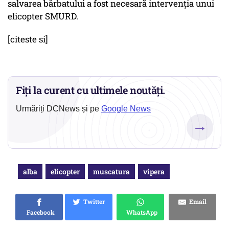
salvarea bărbatului a fost necesară intervenția unui
elicopter SMURD.
[citeste si]
Fiți la curent cu ultimele noutăți.
Urmăriți DCNews și pe
Google News
→
alba
elicopter
muscatura
vipera
Twitter
Email
Facebook
WhatsApp