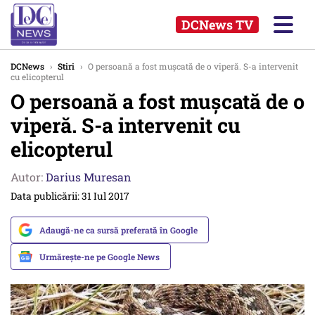
DCNews TV
DCNews
›
Stiri
›
O persoană a fost mușcată de o viperă. S-a intervenit
cu elicopterul
O persoană a fost mușcată de o
viperă. S-a intervenit cu
elicopterul
Autor:
Darius Muresan
Data publicării: 31 Iul 2017
Adaugă-ne ca sursă preferată în Google
Urmărește-ne pe Google News