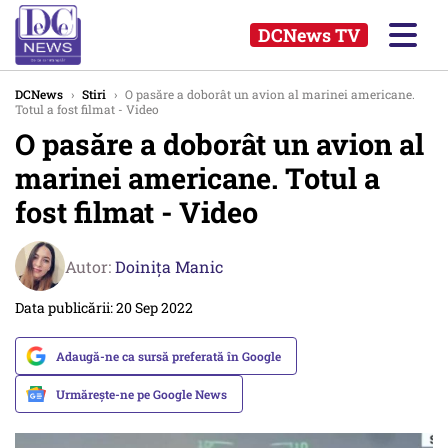
DCNews TV
DCNews
›
Stiri
›
O pasăre a doborât un avion al marinei americane.
Totul a fost filmat - Video
O pasăre a doborât un avion al
marinei americane. Totul a
fost filmat - Video
Autor:
Doinița Manic
Data publicării: 20 Sep 2022
Adaugă-ne ca sursă preferată în Google
Urmărește-ne pe Google News