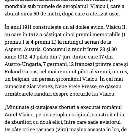
mondiale sub numele de aeroplanul Vlaicu I, care a
zburat circa 50 de metri, după care a aterizat uşor.
În anul 1911 construiește un al doilea avion, Vlaicu II,
cu care în 1912 a câștigat cinci premii memorabile (1
premiu I si 4 premii II) la mitingul aerian de la
Aspern, Austria. Concursul a reunit între 23 și 30
iunie 1912, 40 piloți din 7 țări, dintre care 17 din
Austro-Ungaria, 7 germani, 12 francezi printre care și
Roland Garros, cel mai renumit pilot al vremii, un rus,
un belgian, un persan și românul Vlaicu. În cel mai
cunoscut ziar vienez, Neue Freie Presse, se găseau
următoarele rânduri despre zborurile lui Vlaicu:
„Minunate și curajoase zboruri a executat românul
Aurel Vlaicu, pe un aeroplan original, construit chiar
de zburător, cu două elici, între care șade aviatorul.
De câte ori se răsucea (vira) mașina aceasta în loc, de