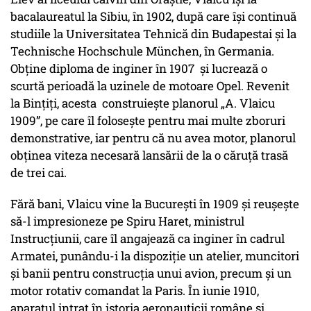
bacalaureatul la Sibiu, în 1902, după care își continuă
studiile la Universitatea Tehnică din Budapestai și la
Technische Hochschule München, în Germania.
Obţine diploma de inginer în 1907 şi lucrează o
scurtă perioadă la uzinele de motoare Opel. Revenit
la Binţiţi, acesta construieşte planorul „A. Vlaicu
1909”, pe care îl foloseşte pentru mai multe zboruri
demonstrative, iar pentru că nu avea motor, planorul
obţinea viteza necesară lansării de la o căruţă trasă
de trei cai.
Fără bani, Vlaicu vine la Bucureşti în 1909 şi reuşeşte
să-l impresioneze pe Spiru Haret, ministrul
Instrucţiunii, care îl angajează ca inginer în cadrul
Armatei, punându-i la dispoziţie un atelier, muncitori
şi banii pentru construcţia unui avion, precum şi un
motor rotativ comandat la Paris. În iunie 1910,
aparatul intrat în istoria aeronauticii române şi