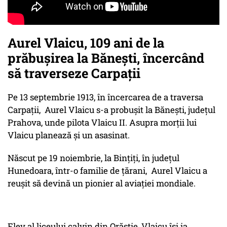
Aurel Vlaicu, 109 ani de la
prăbușirea la Bănești, încercând
să traverseze Carpații
Pe 13 septembrie 1913, în încercarea de a traversa
Carpații, Aurel Vlaicu s-a probușit la Băneşti, județul
Prahova, unde pilota Vlaicu II. Asupra morții lui
Vlaicu planează și un asasinat.
Născut pe 19 noiembrie, la Binţiţi, în judeţul
Hunedoara, într-o familie de ţărani, Aurel Vlaicu a
reușit să devină un pionier al aviaţiei mondiale.
Elev al liceului calvin din Orăştie, Vlaicu îşi ia