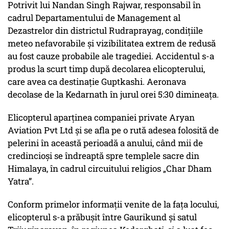
Potrivit lui Nandan Singh Rajwar, responsabil în
cadrul Departamentului de Management al
Dezastrelor din districtul Rudraprayag, condițiile
meteo nefavorabile și vizibilitatea extrem de redusă
au fost cauze probabile ale tragediei. Accidentul s-a
produs la scurt timp după decolarea elicopterului,
care avea ca destinație Guptkashi. Aeronava
decolase de la Kedarnath în jurul orei 5:30 dimineața.
Elicopterul aparținea companiei private Aryan
Aviation Pvt Ltd și se afla pe o rută adesea folosită de
pelerini în această perioadă a anului, când mii de
credincioși se îndreaptă spre templele sacre din
Himalaya, în cadrul circuitului religios „Char Dham
Yatra”.
Conform primelor informații venite de la fața locului,
elicopterul s-a prăbușit între Gaurikund și satul