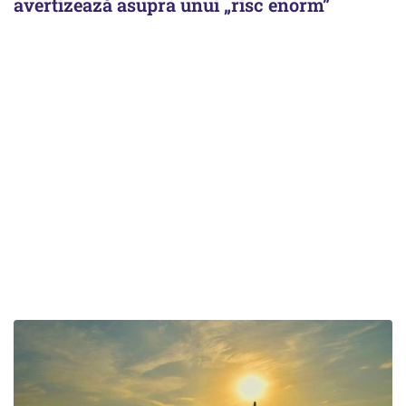
avertizează asupra unui „risc enorm”