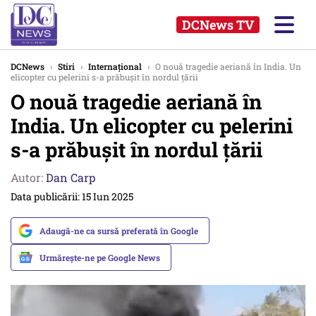
DCNews TV
DCNews
›
Stiri
›
Internațional
›
O nouă tragedie aeriană în India. Un
elicopter cu pelerini s-a prăbușit în nordul țării
O nouă tragedie aeriană în
India. Un elicopter cu pelerini
s-a prăbușit în nordul țării
Autor:
Dan Carp
Data publicării: 15 Iun 2025
Adaugă-ne ca sursă preferată în Google
Urmărește-ne pe Google News