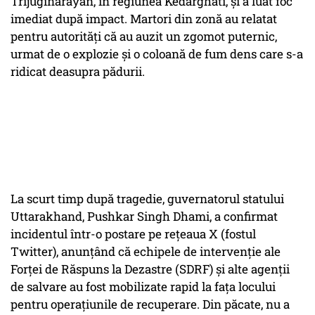
Trijuginarayan, în regiunea Kedarghati, și a luat foc
imediat după impact. Martori din zonă au relatat
pentru autorități că au auzit un zgomot puternic,
urmat de o explozie și o coloană de fum dens care s-a
ridicat deasupra pădurii.
La scurt timp după tragedie, guvernatorul statului
Uttarakhand, Pushkar Singh Dhami, a confirmat
incidentul într-o postare pe rețeaua X (fostul
Twitter), anunțând că echipele de intervenție ale
Forței de Răspuns la Dezastre (SDRF) și alte agenții
de salvare au fost mobilizate rapid la fața locului
pentru operațiunile de recuperare. Din păcate, nu a