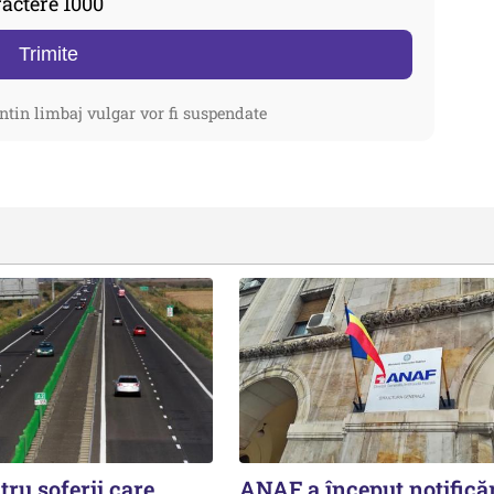
actere 1000
Trimite
ntin limbaj vulgar vor fi suspendate
tru șoferii care
ANAF a început notificăr