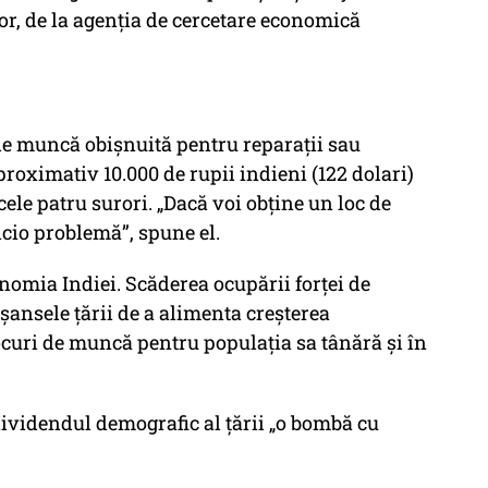
r, de la agenția de cercetare economică
de muncă obișnuită pentru reparații sau
proximativ 10.000 de rupii indieni (122 dolari)
 cele patru surori. „Dacă voi obține un loc de
cio problemă”, spune el.
onomia Indiei. Scăderea ocupării forței de
ansele țării de a alimenta creșterea
curi de muncă pentru populația sa tânără și în
videndul demografic al țării „o bombă cu