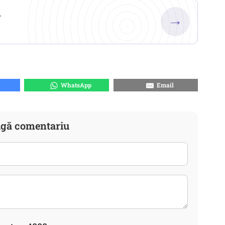
.
→
WhatsApp
Email
gă comentariu