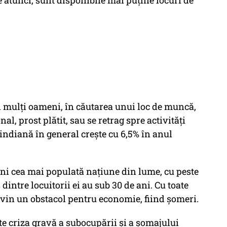
 atunci, sunt disponibile mai puține locuri de
i mulți oameni, în căutarea unui loc de muncă,
nal, prost plătit, sau se retrag spre activități
ndiană în general crește cu 6,5% în anul
ni cea mai populată națiune din lume, cu peste
intre locuitorii ei au sub 30 de ani. Cu toate
devin un obstacol pentru economie, fiind șomeri.
e criza gravă a subocupării și a șomajului