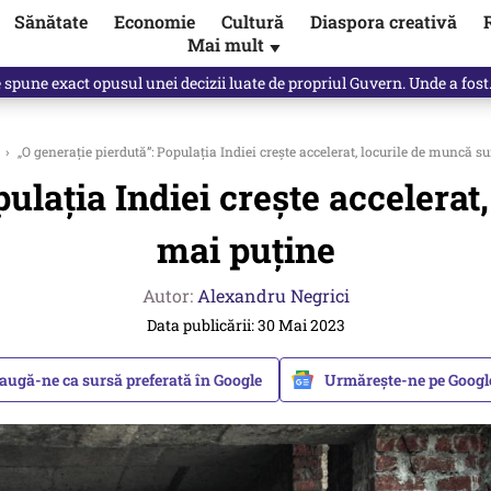
Sănătate
Economie
Cultură
Diaspora creativă
Mai mult
▼
Vîrdol, dezvăluite de o colegă. Povestea pilotului militar dincolo de…
›
„O generație pierdută”: Populația Indiei crește accelerat, locurile de muncă s
ulația Indiei crește accelerat
mai puține
Autor:
Alexandru Negrici
Data publicării: 30 Mai 2023
augă-ne ca sursă preferată în Google
Urmărește-ne pe Goog