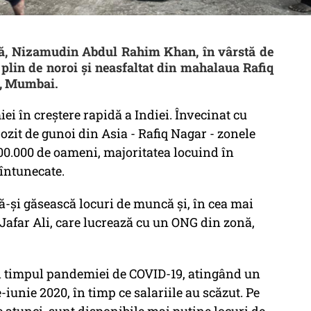
ră, Nizamudin Abdul Rahim Khan, în vârstă de
 plin de noroi și neasfaltat din mahalaua Rafiq
ei, Mumbai.
ei în creștere rapidă a Indiei. Învecinat cu
ozit de gunoi din Asia - Rafiq Nagar - zonele
0.000 de oameni, majoritatea locuind în
întunecate.
să-și găsească locuri de muncă și, în cea mai
Jafar Ali, care lucrează cu un ONG din zonă,
n timpul pandemiei de COVID-19, atingând un
iunie 2020, în timp ce salariile au scăzut. Pe