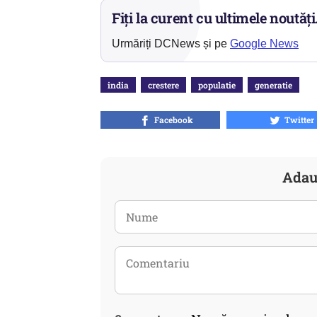
Fiți la curent cu ultimele noutăți
Urmăriți DCNews și pe
Google News
india
crestere
populatie
generatie
Facebook
Twitter
Adau