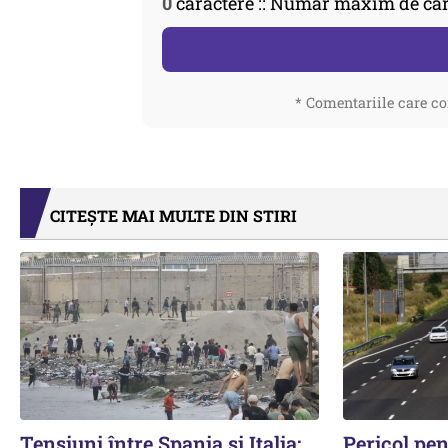
0
caractere :: Număr maxim de car
* Comentariile care co
CITEȘTE MAI MULTE DIN STIRI
Tensiuni între Spania și Italia:
Pericol pen