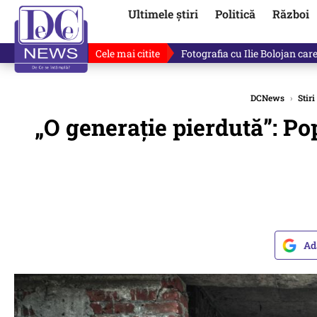
Ultimele știri
Politică
Război
Cele mai citite
Lucruri neștiute despre Mihai 
DCNews
›
Stiri
„O generație pierdută”: Pop
Ad