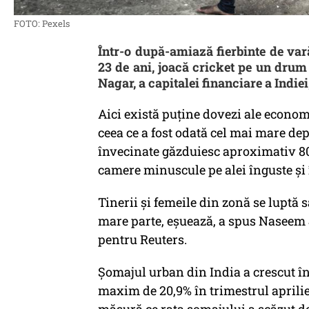
FOTO: Pexels
Într-o după-amiază fierbinte de va
23 de ani, joacă cricket pe un drum
Nagar, a capitalei financiare a Indi
Aici există puține dovezi ale economi
ceea ce a fost odată cel mai mare dep
învecinate găzduiesc aproximativ 80
camere minuscule pe alei înguste și 
Tinerii și femeile din zonă se luptă 
mare parte, eșuează, a spus Naseem 
pentru Reuters.
Șomajul urban din India a crescut î
maxim de 20,9% în trimestrul aprilie-