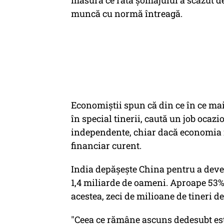
măsură ce rata șomajului a scăzut de
muncă cu normă întreagă.
Economiștii spun că din ce în ce ma
în special tinerii, caută un job ocazio
independente, chiar dacă economia i
financiar curent.
India depășește China pentru a deve
1,4 miliarde de oameni. Aproape 53% d
acestea, zeci de milioane de tineri 
"Ceea ce rămâne ascuns dedesubt est