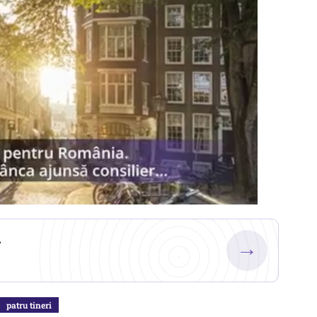
.
→
patru tineri