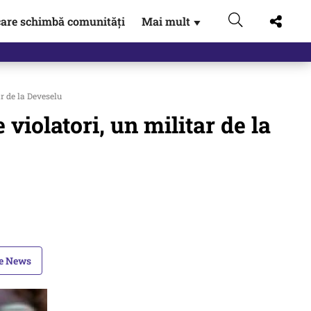
are schimbă comunități
Mai mult
▼
ar de la Deveselu
e violatori, un militar de la
le News