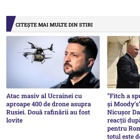
CITEȘTE MAI MULTE DIN STIRI
Atac masiv al Ucrainei cu
”Fitch a s
aproape 400 de drone asupra
și Moody’s”
Rusiei. Două rafinării au fost
Nicușor Dan
lovite
reacții dup
pentru Rom
totul este 