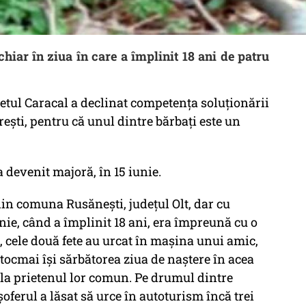
 chiar în ziua în care a împlinit 18 ani de patru
hetul Caracal a declinat competența soluționării
ești, pentru că unul dintre bărbați este un
a devenit majoră, în 15 iunie.
din comuna Rusăneşti, judeţul Olt, dar cu
unie, când a împlinit 18 ani, era împreună cu o
ă, cele două fete au urcat în maşina unui amic,
e tocmai îşi sărbătorea ziua de naştere în acea
e la prietenul lor comun. Pe drumul dintre
ferul a lăsat să urce în autoturism încă trei