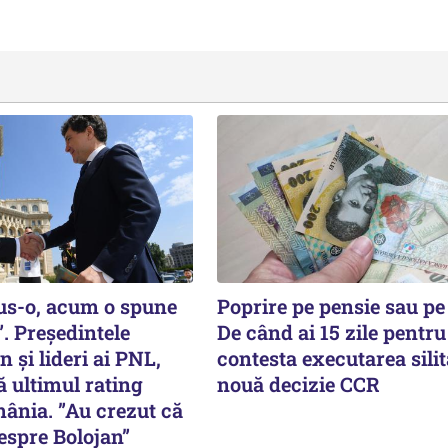
pus-o, acum o spune
Poprire pe pensie sau pe
. Președintele
De când ai 15 zile pentru
 și lideri ai PNL,
contesta executarea silit
ă ultimul rating
nouă decizie CCR
ânia. ”Au crezut că
despre Bolojan”