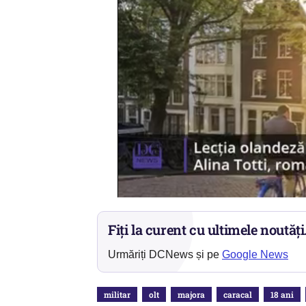
Fiți la curent cu ultimele noutăți
Urmăriți DCNews și pe
Google News
militar
olt
majora
caracal
18 ani