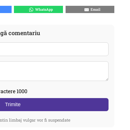
WhatsApp
Email
gă comentariu
actere 1000
Trimite
ntin limbaj vulgar vor fi suspendate