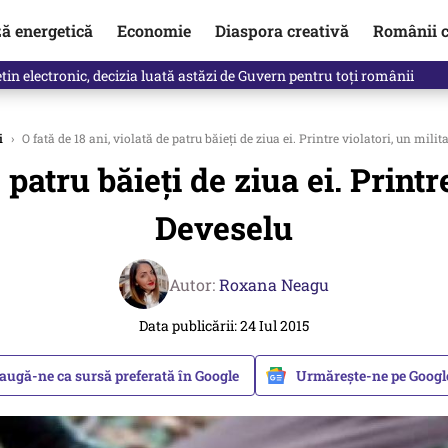
ză energetică
Economie
Diaspora creativă
Românii c
in electronic, decizia luată astăzi de Guvern pentru toți românii
i
›
O fată de 18 ani, violată de patru băieți de ziua ei. Printre violatori, un milit
 patru băieți de ziua ei. Printr
Deveselu
Autor:
Roxana Neagu
Data publicării: 24 Iul 2015
augă-ne ca sursă preferată în Google
Urmărește-ne pe Goog