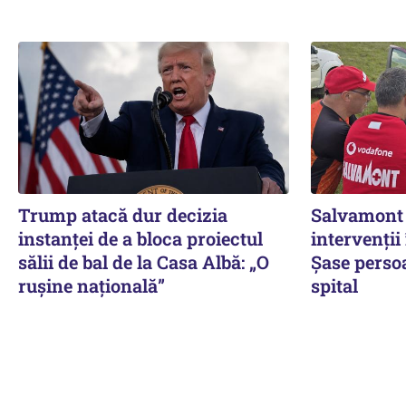
Trump atacă dur decizia
Salvamont 
instanţei de a bloca proiectul
intervenții 
sălii de bal de la Casa Albă: „O
Șase persoa
ruşine naţională”
spital