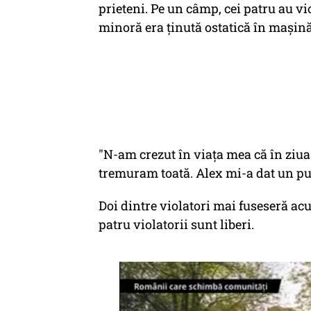
prieteni. Pe un câmp, cei patru au vio
minoră era ţinută ostatică în maşină.
"N-am crezut în viața mea că în ziua 
tremuram toată. Alex mi-a dat un pu
Doi dintre violatori mai fuseseră acu
patru violatorii sunt liberi.