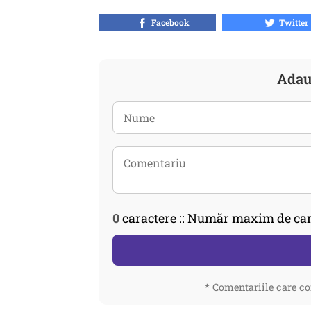
Facebook
Twitter
Adau
0
caractere :: Număr maxim de car
* Comentariile care co