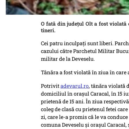
O fată din județul Olt a fost violată
tineri.
Cei patru inculpați sunt liberi. Parc
cazului către Parchetul Militar Bucur
militar de la Deveselu.
Tânăra a fost violată în ziua în care 
Potrivit
adevarul.ro
, tânăra violată 
domiciliul în oraşul Caracal, în 15 i
prietenă de 15 ani. În ziua respectiv
coleg de clasă cu prietenul fetei car
zi, care le-a promis că le va conduc
comuna Deveselu şi oraşul Caracal, şo