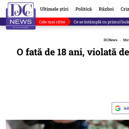
Ultimele știri
Politică
Război
Cri
Cele mai citite
Ce se întâmplă cu primul bulet
DCNews
›
Stir
O fată de 18 ani, violată de
Ad