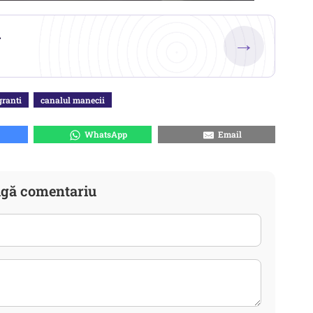
.
→
ranti
canalul manecii
WhatsApp
Email
gă comentariu