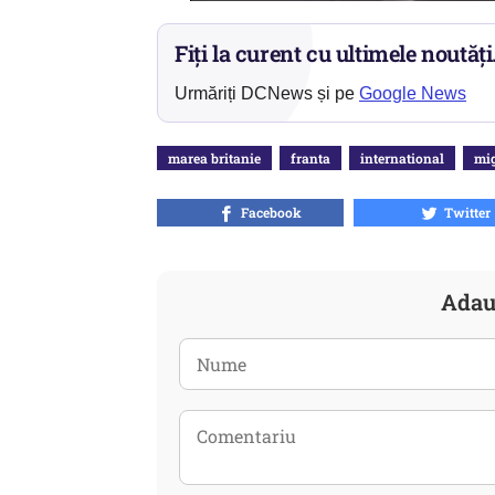
Fiți la curent cu ultimele noutăți
Urmăriți DCNews și pe
Google News
marea britanie
franta
international
mig
Facebook
Twitter
Adau