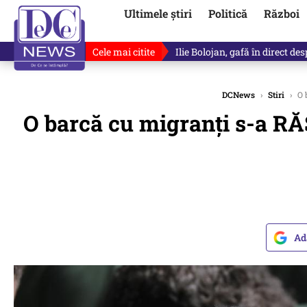
Ultimele știri
Politică
Război
Cele mai citite
Ilie Bolojan, gafă în direct de
DCNews
›
Stiri
›
O 
O barcă cu migranți s-a R
Ad