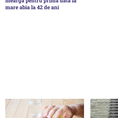
meargă pentru prima dată la
mare abia la 42 de ani