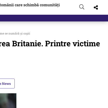
Românii care schimbă comunități
me se numără și copii
 Britanie. Printre victime
le News