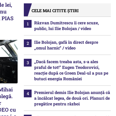
e lei,
CELE MAI CITITE ȘTIRI
 nu
 PIAS
Răzvan Dumitrescu îi cere scuze,
public, lui Ilie Bolojan / video
Ilie Bolojan, gafă în direct despre
„omul harnic“ / video
„Dacă facem treaba asta, s-a ales
praful de tot!” Eugen Teodorovici,
reacție după ce Green Deal-ul a pus pe
butuci energia României
 Mihai
Premierul demis Ilie Bolojan anunță că
olegă.
a încălcat legea, de două ori. Planuri de
r
pregătire pentru război
IDEO cu