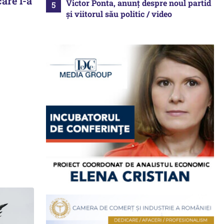
are i-a
Victor Ponta, anunț despre noul partid
și viitorul său politic / video