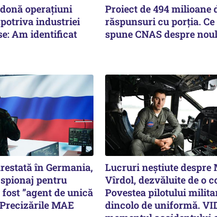
rdonă operațiuni
Proiect de 494 milioane d
potriva industriei
răspunsuri cu porția. Ce
se: Am identificat
spune CNAS despre noul
estată în Germania,
Lucruri neștiute despre
 spionaj pentru
Vîrdol, dezvăluite de o c
i fost ”agent de unică
Povestea pilotului milita
 Precizările MAE
dincolo de uniformă. V