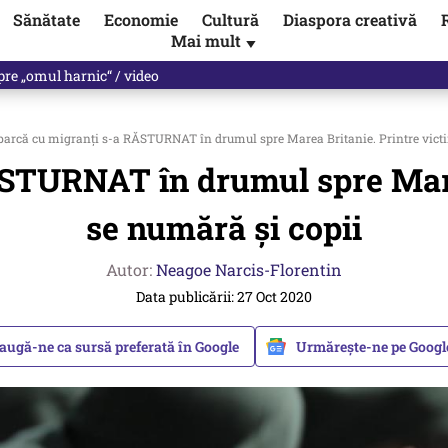
Sănătate
Economie
Cultură
Diaspora creativă
Mai mult
▼
spre „omul harnic“ / video
barcă cu migranți s-a RĂSTURNAT în drumul spre Marea Britanie. Printre victi
ĂSTURNAT în drumul spre Marea
se numără și copii
Autor:
Neagoe Narcis-Florentin
Data publicării: 27 Oct 2020
augă-ne ca sursă preferată în Google
Urmărește-ne pe Goog