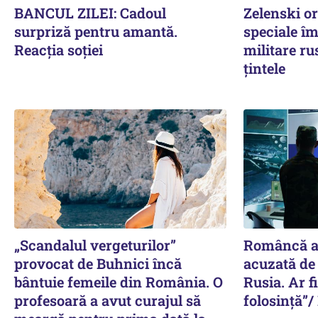
BANCUL ZILEI: Cadoul
Zelenski o
surpriză pentru amantă.
speciale îm
Reacția soției
militare ru
țintele
„Scandalul vergeturilor”
Româncă ar
provocat de Buhnici încă
acuzată de
bântuie femeile din România. O
Rusia. Ar f
profesoară a avut curajul să
folosință”/