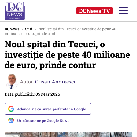
DCNews TV
DCNews
›
Stiri
›
Noul spital din Tecuci, o investiție de peste 40
milioane de euro, prinde contur
Noul spital din Tecuci, o
investiție de peste 40 milioane
de euro, prinde contur
Autor:
Crişan Andreescu
Data publicării: 05 Mar 2025
Adaugă-ne ca sursă preferată în Google
Urmărește-ne pe Google News