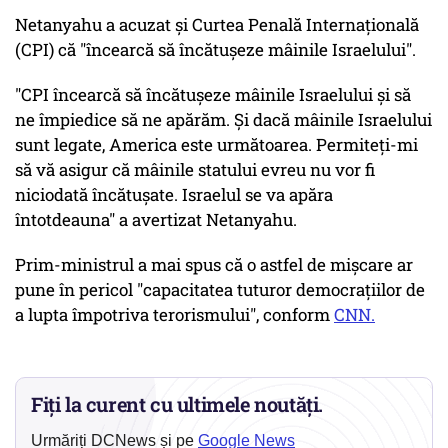
Netanyahu a acuzat și Curtea Penală Internațională
(CPI) că "încearcă să încătușeze mâinile Israelului".
"CPI încearcă să încătușeze mâinile Israelului și să
ne împiedice să ne apărăm. Și dacă mâinile Israelului
sunt legate, America este următoarea. Permiteți-mi
să vă asigur că mâinile statului evreu nu vor fi
niciodată încătușate. Israelul se va apăra
întotdeauna" a avertizat Netanyahu.
Prim-ministrul a mai spus că o astfel de mișcare ar
pune în pericol "capacitatea tuturor democrațiilor de
a lupta împotriva terorismului", conform
CNN.
Fiți la curent cu ultimele noutăți.
Urmăriți DCNews și pe
Google News