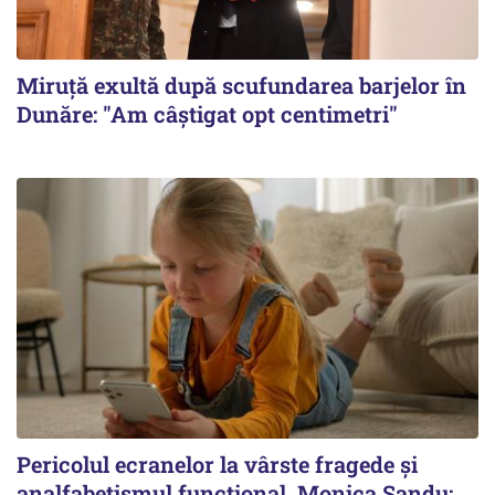
Miruță exultă după scufundarea barjelor în
Dunăre: "Am câștigat opt centimetri"
Pericolul ecranelor la vârste fragede și
analfabetismul funcțional. Monica Sandu: