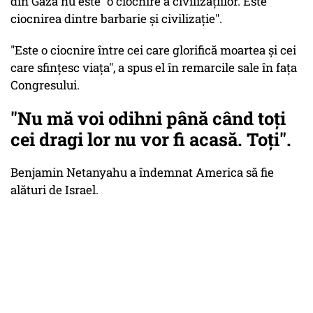
din Gaza nu este "o ciocnire a civilizațiilor. Este
ciocnirea dintre barbarie și civilizație".
"Este o ciocnire între cei care glorifică moartea și cei
care sfințesc viața", a spus el în remarcile sale în fața
Congresului.
"Nu mă voi odihni până când toți
cei dragi lor nu vor fi acasă. Toți".
Benjamin Netanyahu a îndemnat America să fie
alături de Israel.