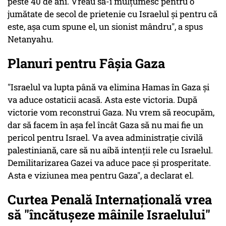
peste 40 de ani. Vreau să-i mulțumesc pentru o
jumătate de secol de prietenie cu Israelul și pentru că
este, așa cum spune el, un sionist mândru", a spus
Netanyahu.
Planuri pentru Fâșia Gaza
"Israelul va lupta până va elimina Hamas în Gaza şi
va aduce ostaticii acasă. Asta este victoria. După
victorie vom reconstrui Gaza. Nu vrem să reocupăm,
dar să facem în aşa fel încât Gaza să nu mai fie un
pericol pentru Israel. Va avea administraţie civilă
palestiniană, care să nu aibă intenții rele cu Israelul.
Demilitarizarea Gazei va aduce pace şi prosperitate.
Asta e viziunea mea pentru Gaza", a declarat el.
Curtea Penală Internațională vrea
să "încătușeze mâinile Israelului"