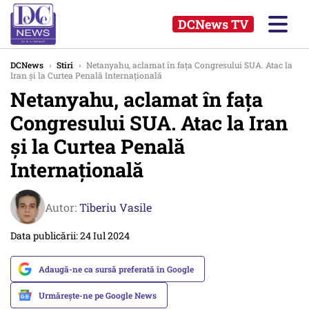
DCNews TV
DCNews
›
Stiri
›
Netanyahu, aclamat în fața Congresului SUA. Atac la
Iran și la Curtea Penală Internațională
Netanyahu, aclamat în fața
Congresului SUA. Atac la Iran
și la Curtea Penală
Internațională
Autor:
Tiberiu Vasile
Data publicării: 24 Iul 2024
Adaugă-ne ca sursă preferată în Google
Urmărește-ne pe Google News