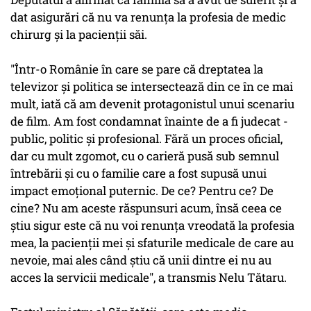
dat asigurări că nu va renunţa la profesia de medic
chirurg şi la pacienţii săi.
"Într-o Românie în care se pare că dreptatea la
televizor şi politica se intersectează din ce în ce mai
mult, iată că am devenit protagonistul unui scenariu
de film. Am fost condamnat înainte de a fi judecat -
public, politic şi profesional. Fără un proces oficial,
dar cu mult zgomot, cu o carieră pusă sub semnul
întrebării şi cu o familie care a fost supusă unui
impact emoţional puternic. De ce? Pentru ce? De
cine? Nu am aceste răspunsuri acum, însă ceea ce
ştiu sigur este că nu voi renunţa vreodată la profesia
mea, la pacienţii mei şi sfaturile medicale de care au
nevoie, mai ales când ştiu că unii dintre ei nu au
acces la servicii medicale", a transmis Nelu Tătaru.