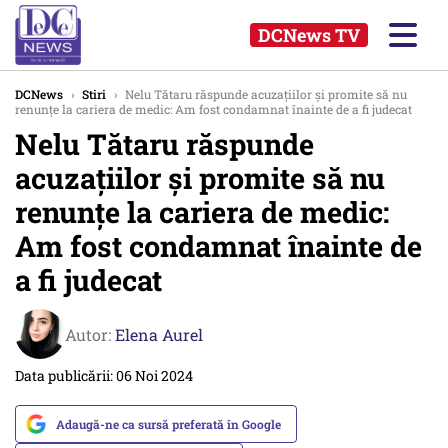
DCNews TV
DCNews
›
Stiri
›
Nelu Tătaru răspunde acuzațiilor și promite să nu
renunțe la cariera de medic: Am fost condamnat înainte de a fi judecat
Nelu Tătaru răspunde
acuzațiilor și promite să nu
renunțe la cariera de medic:
Am fost condamnat înainte de
a fi judecat
Autor:
Elena Aurel
Data publicării: 06 Noi 2024
Adaugă-ne ca sursă preferată în Google