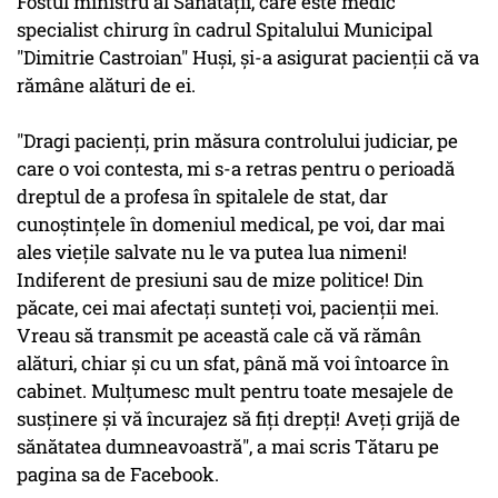
Fostul ministru al Sănătăţii, care este medic
specialist chirurg în cadrul Spitalului Municipal
"Dimitrie Castroian" Huşi, şi-a asigurat pacienţii că va
rămâne alături de ei.
"Dragi pacienţi, prin măsura controlului judiciar, pe
care o voi contesta, mi s-a retras pentru o perioadă
dreptul de a profesa în spitalele de stat, dar
cunoştinţele în domeniul medical, pe voi, dar mai
ales vieţile salvate nu le va putea lua nimeni!
Indiferent de presiuni sau de mize politice! Din
păcate, cei mai afectaţi sunteţi voi, pacienţii mei.
Vreau să transmit pe această cale că vă rămân
alături, chiar şi cu un sfat, până mă voi întoarce în
cabinet. Mulţumesc mult pentru toate mesajele de
susţinere şi vă încurajez să fiţi drepţi! Aveţi grijă de
sănătatea dumneavoastră", a mai scris Tătaru pe
pagina sa de Facebook.