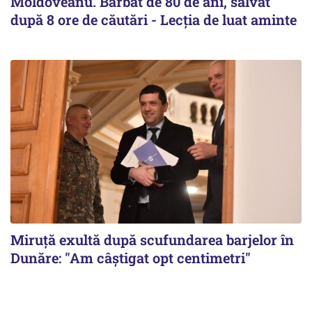
Moldoveanu. Bărbat de 80 de ani, salvat
după 8 ore de căutări - Lecția de luat aminte
Miruță exultă după scufundarea barjelor în
Dunăre: "Am câștigat opt centimetri"