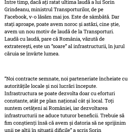
Între timp, dacă ați ratat ultima laudă a lui Sorin
Grindeanu, ministrul Transporturilor, de pe
Facebook, v-o lăsăm mai jos. Este de sâmbătă. Dar
stați aproape, poate avem noroc și astăzi, cine știe,
avem un nou motiv de laudă de la Transporturi.
Laudă cu laudă, pare că România, văzută de
extraterești, este un ”soare” al infrastructurii, în jurul
căruia se învârte lumea.
”Noi contracte semnate, noi parteneriate încheiate cu
autoritățile locale și noi lucrări începute.
Infrastructura se poate dezvolta doar cu eforturi
constante, atât pe plan național cât și local. Toți
suntem cetățeni ai României, iar dezvoltarea
infrastructurii ne aduce tuturor beneficii. Trebuie să
fim conștienți însă că avem și datoria să ne sprijinim
unii pe alții în situații dificile” a scris Sorin