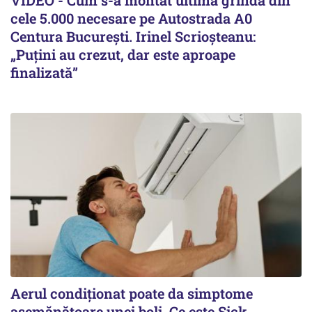
VIDEO - Cum s-a montat ultima grindă din
cele 5.000 necesare pe Autostrada A0
Centura București. Irinel Scrioșteanu:
„Puțini au crezut, dar este aproape
finalizată”
Aerul condiționat poate da simptome
asemănătoare unei boli. Ce este Sick