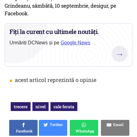
Grindeanu, sâmbătă, 10 septembrie, desigur, pe
Facebook.
Fiți la curent cu ultimele noutăți.
Urmăriți DCNews și pe
Google News
→
•
acest articol reprezintă o opinie
trecere
nivel
cale ferata
Twitter
Email
Facebook
WhatsApp