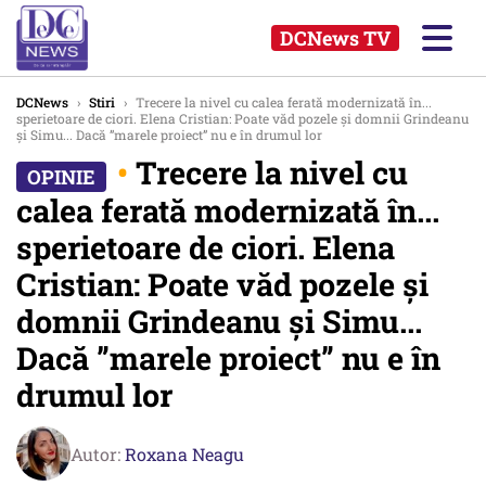
DCNews TV
DCNews
›
Stiri
›
Trecere la nivel cu calea ferată modernizată în...
sperietoare de ciori. Elena Cristian: Poate văd pozele și domnii Grindeanu
și Simu... Dacă ”marele proiect” nu e în drumul lor
•
Trecere la nivel cu
calea ferată modernizată în...
sperietoare de ciori. Elena
Cristian: Poate văd pozele și
domnii Grindeanu și Simu...
Dacă ”marele proiect” nu e în
drumul lor
Autor:
Roxana Neagu