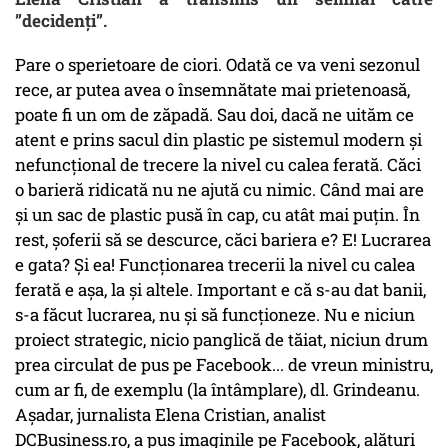
”decidenți”.
Pare o sperietoare de ciori. Odată ce va veni sezonul
rece, ar putea avea o însemnătate mai prietenoasă,
poate fi un om de zăpadă. Sau doi, dacă ne uităm ce
atent e prins sacul din plastic pe sistemul modern și
nefuncțional de trecere la nivel cu calea ferată. Căci
o barieră ridicată nu ne ajută cu nimic. Când mai are
și un sac de plastic pusă în cap, cu atât mai puțin. În
rest, șoferii să se descurce, căci bariera e? E! Lucrarea
e gata? Și ea! Funcționarea trecerii la nivel cu calea
ferată e așa, la și altele. Important e că s-au dat banii,
s-a făcut lucrarea, nu și să funcționeze. Nu e niciun
proiect strategic, nicio panglică de tăiat, niciun drum
prea circulat de pus pe Facebook... de vreun ministru,
cum ar fi, de exemplu (la întâmplare), dl. Grindeanu.
Așadar, jurnalista Elena Cristian, analist
DCBusiness.ro, a pus imaginile pe Facebook, alături