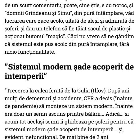
de un scurt comentariu, poate, cine știe, e cu noroc, și
”domnii Grindeanu și Simu”, din pură întâmplare, văd
lucrarea care zace acolo, uitată de aleși și admirată de
șoferi, și dau un telefon să fie tăiat sacul de plastic și
acționat butonul ”magic”. Căci nu vrem să ne gândim
că sistemul este pus acolo din pură întâmplare, fără
nicio funcționalitate.
”Sistemul modern șade acoperit de
intemperii”
”Trecerea la calea ferată de la Gulia (Ilfov). După ani
mulți de demersuri și accidente, CFR a decis (înainte
de pandemie) să monteze un sistem modern. Înainte
era doar un semn ascuns printre bălării... Adică... și
acum tot același semn îi ghidează pe șoferi pentru că,
sistemul modern șade acoperit de intemperii... și,
evident, nefuncțional. De mai bine de 2 ani.