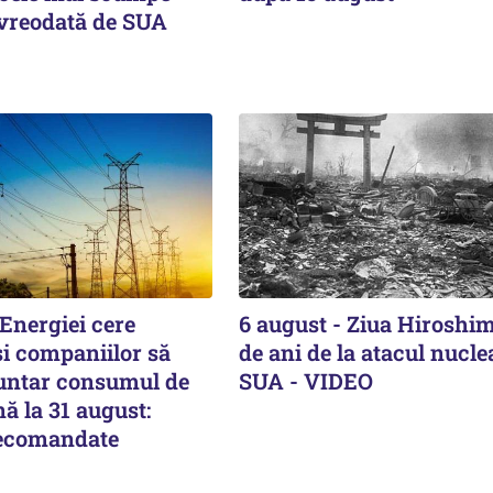
 vreodată de SUA
Energiei cere
6 august - Ziua Hiroshim
și companiilor să
de ani de la atacul nucle
untar consumul de
SUA - VIDEO
ă la 31 august:
recomandate