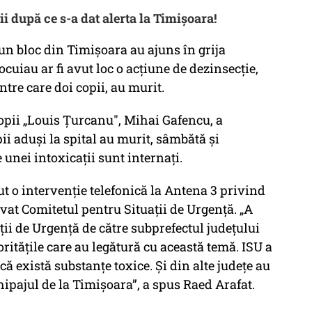
i după ce s-a dat alerta la Timișoara!
un bloc din Timișoara au ajuns în grija
ocuiau ar fi avut loc o acțiune de dezinsecție,
ntre care doi copii, au murit.
copii „Louis Țurcanu", Mihai Gafencu, a
ii aduși la spital au murit, sâmbătă și
unei intoxicații sunt internați.
 o intervenție telefonică la Antena 3 privind
ivat Comitetul pentru Situații de Urgență. „A
ții de Urgență de către subprefectul județului
oritățile care au legătură cu această temă. ISU a
că există substanțe toxice. Și din alte județe au
chipajul de la Timișoara”, a spus Raed Arafat.