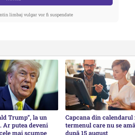
ntin limbaj vulgar vor fi suspendate
ald Trump”, la un
Capcana din calendarul f
. Ar putea deveni
termenul care nu se am
 cele mai scumpe
după 15 august