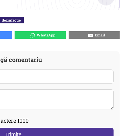
dezinfectie
WhatsApp
Email
gă comentariu
actere 1000
Trimite