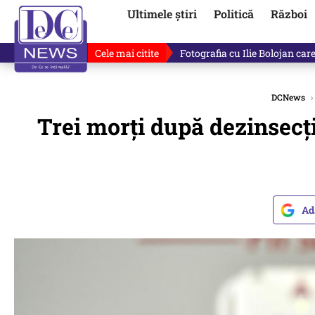
Ultimele știri
Politică
Război
Cele mai citite
De ce minte Ilie Bolojan? Ce 
DCNews
›
Trei morți după dezinsecți
Ad