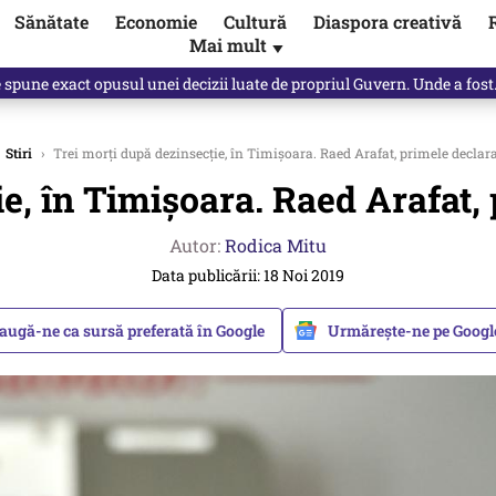
Sănătate
Economie
Cultură
Diaspora creativă
Mai mult
▼
spune Mircea Badea: E o minciună de mari proporții
Stiri
›
Trei morți după dezinsecție, în Timișoara. Raed Arafat, primele declara
e, în Timișoara. Raed Arafat, 
Autor:
Rodica Mitu
Data publicării: 18 Noi 2019
augă-ne ca sursă preferată în Google
Urmărește-ne pe Goog