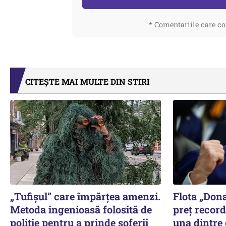
* Comentariile care co
CITEȘTE MAI MULTE DIN STIRI
„Tufișul” care împărțea amenzi.
Flota „Don
Metoda ingenioasă folosită de
preț record
poliție pentru a prinde șoferii
una dintre