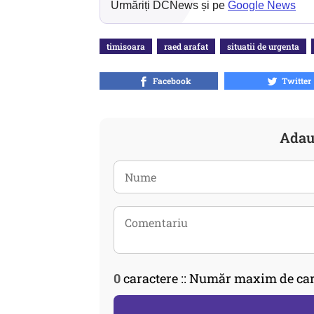
Urmăriți DCNews și pe
Google News
timisoara
raed arafat
situatii de urgenta
Facebook
Twitter
Adau
0
caractere :: Număr maxim de car