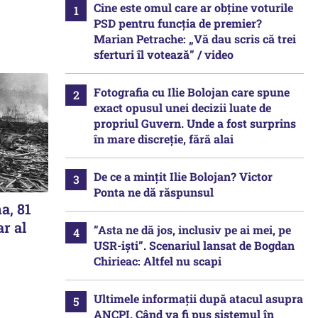
Cine este omul care ar obține voturile
PSD pentru funcția de premier?
Marian Petrache: „Vă dau scris că trei
sferturi îl votează” / video
Fotografia cu Ilie Bolojan care spune
exact opusul unei decizii luate de
propriul Guvern. Unde a fost surprins
în mare discreție, fără alai
De ce a mințit Ilie Bolojan? Victor
Ponta ne dă răspunsul
a, 81
ar al
”Asta ne dă jos, inclusiv pe ai mei, pe
USR-iști”. Scenariul lansat de Bogdan
Chirieac: Altfel nu scapi
Ultimele informații după atacul asupra
ANCPI. Când va fi pus sistemul în