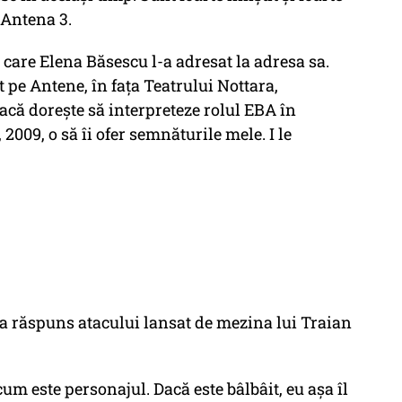
 Antena 3.
 care Elena Băsescu l-a adresat la adresa sa.
pe Antene, în faţa Teatrului Nottara,
că doreşte să interpreteze rolul EBA în
09, o să îi ofer semnăturile mele. I le
 a răspuns atacului lansat de mezina lui Traian
 cum este personajul. Dacă este bâlbâit, eu așa îl