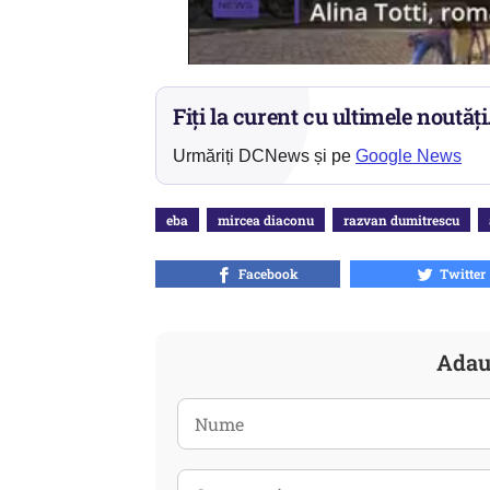
Fiți la curent cu ultimele noutăți
Urmăriți DCNews și pe
Google News
eba
mircea diaconu
razvan dumitrescu
Facebook
Twitter
Adau