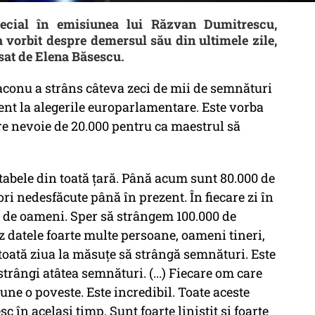
pecial în emisiunea lui Răzvan Dumitrescu,
a vorbit despre demersul său din ultimele zile,
nsat de Elena Băsescu.
conu a strâns câteva zeci de mii de semnături
nt la alegerile europarlamentare. Este vorba
re nevoie de 20.000 pentru ca maestrul să
 tabele din toată țară. Până acum sunt 80.000 de
ri nedesfăcute până în prezent. În fiecare zi în
0 de oameni. Sper să strângem 100.000 de
z datele foarte multe persoane, oameni tineri,
 toată ziua la măsuțe să strângă semnături. Este
strângi atâtea semnături. (...) Fiecare om care
e o poveste. Este incredibil. Toate aceste
 în același timp. Sunt foarte liniștit și foarte