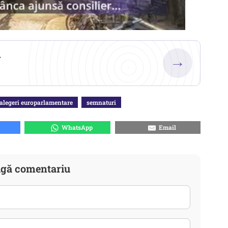
.
→
alegeri europarlamentare
semnaturi
WhatsApp
Email
gă comentariu