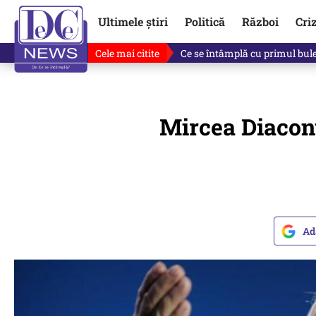
Ultimele știri
Politică
Război
Cri
Cele mai citite
Ce se întâmplă cu primul bulet
Mircea Diacon
Ad