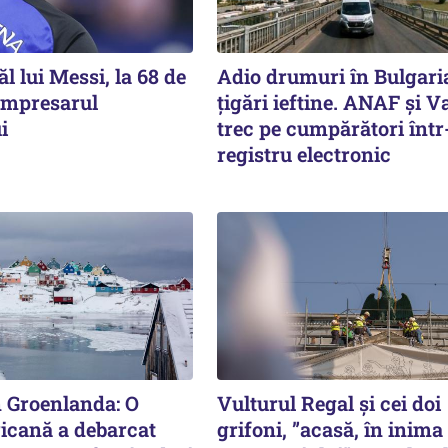
ăl lui Messi, la 68 de
Adio drumuri în Bulgari
 impresarul
țigări ieftine. ANAF și V
i
trec pe cumpărători înt
registru electronic
n Groenlanda: O
Vulturul Regal și cei doi
icană a debarcat
grifoni, ”acasă, în inima