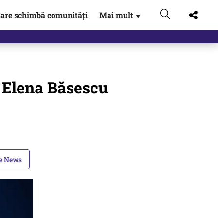
are schimbă comunități
Mai mult
▼
 Elena Băsescu
le News