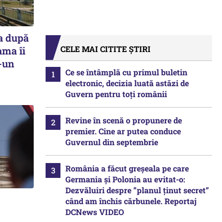
a după
CELE MAI CITITE ȘTIRI
ama îi
r-un
Ce se întâmplă cu primul buletin
electronic, decizia luată astăzi de
Guvern pentru toți românii
Revine în scenă o propunere de
premier. Cine ar putea conduce
Guvernul din septembrie
România a făcut greșeala pe care
Germania și Polonia au evitat-o:
Dezvăluiri despre ”planul ținut secret”
când am închis cărbunele. Reportaj
DCNews VIDEO