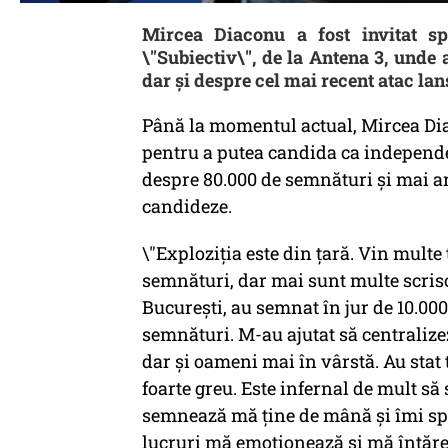
Mircea Diaconu a fost invitat s
\"Subiectiv\", de la Antena 3, unde 
dar și despre cel mai recent atac la
Până la momentul actual, Mircea Dia
pentru a putea candida ca independe
despre 80.000 de semnături și mai a
candideze.
\"Exploziția este din țară. Vin multe
semnături, dar mai sunt multe scriso
București, au semnat în jur de 10.00
semnături. M-au ajutat să centralize
dar și oameni mai în vârstă. Au stat
foarte greu. Este infernal de mult să 
semnează mă ține de mână și îmi spun
lucruri mă emoționează și mă întăresc