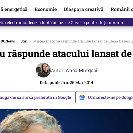
ză energetică
Economie
Diaspora creativă
Românii c
in electronic, decizia luată astăzi de Guvern pentru toți românii
DCNews
›
Stiri
›
Mircea Diaconu răspunde atacului lansat de Elena Băsescu
u răspunde atacului lansat de
Autor:
Anca Murgoci
Data publicării: 25 Mar 2014
augă-ne ca sursă preferată în Google
Urmărește-ne pe Goog