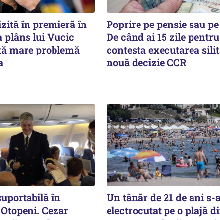
izită în premieră în
Poprire pe pensie sau pe
-a plâns lui Vucic
De când ai 15 zile pentru
ltă mare problemă
contesta executarea silit
a
nouă decizie CCR
uportabilă în
Un tânăr de 21 de ani s-
 Otopeni. Cezar
electrocutat pe o plajă d