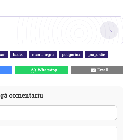
.
→
car
badea
muntenegru
podgorica
prapastie
WhatsApp
Email
gă comentariu