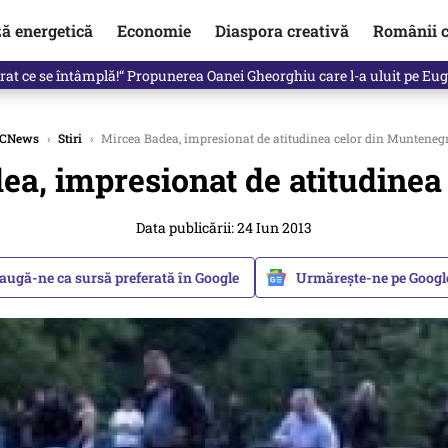
ză energetică
Economie
Diaspora creativă
Românii c
de premier. Cine ar putea conduce Guvernul din septembrie
CNews
›
Stiri
›
Mircea Badea, impresionat de atitudinea celor din Munteneg
ea, impresionat de atitudinea
Data publicării: 24 Iun 2013
augă-ne ca sursă preferată în Google
Urmărește-ne pe Goog