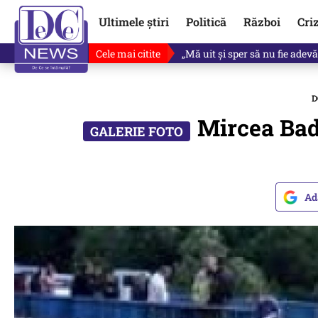
Ultimele știri
Politică
Război
Cri
Cele mai citite
Revine în scenă o propunere 
D
Mircea Bad
Ad