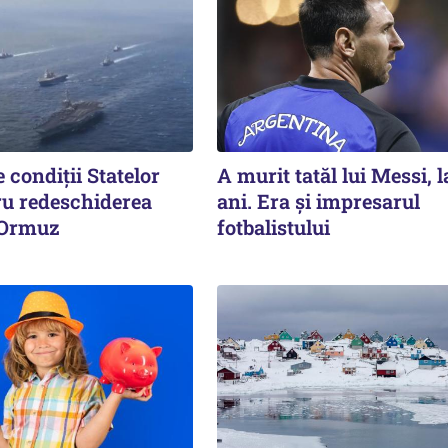
 condiții Statelor
A murit tatăl lui Messi, l
ru redeschiderea
ani. Era și impresarul
 Ormuz
fotbalistului