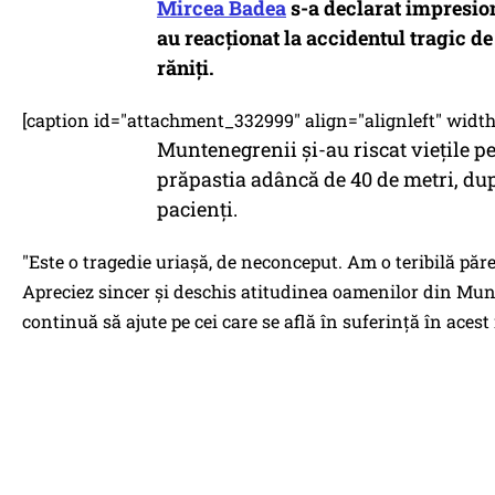
Mircea Badea
s-a declarat impresio
au reacționat la accidentul tragic d
răniți.
[caption id="attachment_332999" align="alignleft" width=
Muntenegrenii și-au riscat viețile p
prăpastia adâncă de 40 de metri, dup
pacienți.
"Este o tragedie uriaşă, de neconceput. Am o teribilă păr
Apreciez sincer şi deschis atitudinea oamenilor din Munte
continuă să ajute pe cei care se află în suferinţă în aces