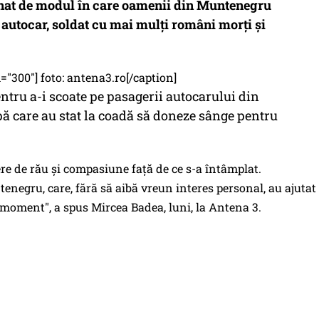
nat de modul în care oamenii din Muntenegru
e autocar, soldat cu mai mulți români morți și
"300"] foto: antena3.ro[/caption]
entru a-i scoate pe pasagerii autocarului din
ă care au stat la coadă să doneze sânge pentru
ere de rău şi compasiune faţă de ce s-a întâmplat.
negru, care, fără să aibă vreun interes personal, au ajutat 
t moment", a spus Mircea Badea, luni, la Antena 3.