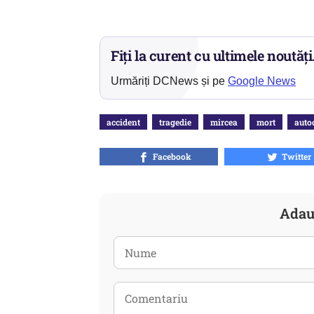
Fiți la curent cu ultimele noutăți
Urmăriți DCNews și pe
Google News
accident
tragedie
mircea
mort
auto
Facebook
Twitter
Adau