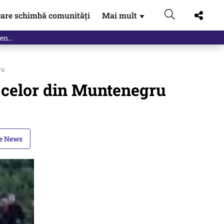
are schimbă comunități
Mai mult
▼
ru
 celor din Muntenegru
le News