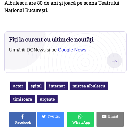
Albulescu are 80 de ani şi joacă pe scena Teatrului
Naţional Bucureşti.
Fiți la curent cu ultimele noutăți.
Urmăriți DCNews și pe
Google News
→
actor
spital
internat
mircea albulescu
timisoara
urgente
Twitter
Email
Facebook
WhatsApp