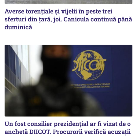
Averse torențiale și vijelii în peste trei
sferturi din țară, joi. Canicula continuă până
duminică
Un fost consilier prezidențial ar fi vizat de o
anchetă DIICOT. Procurorii verifică acuzații