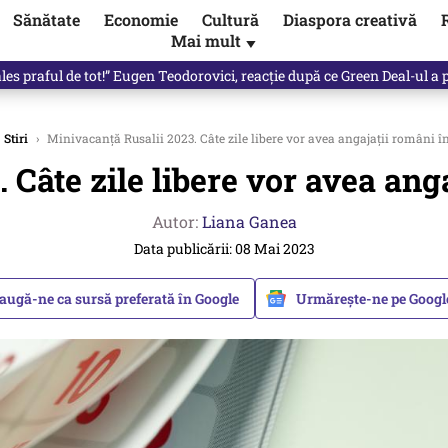
Sănătate
Economie
Cultură
Diaspora creativă
Mai mult
▼
 partid și viitorul său politic / video
Stiri
›
Minivacanţă Rusalii 2023. Câte zile libere vor avea angajaţii români î
 Câte zile libere vor avea anga
Autor:
Liana Ganea
Data publicării: 08 Mai 2023
augă-ne ca sursă preferată în Google
Urmărește-ne pe Goog