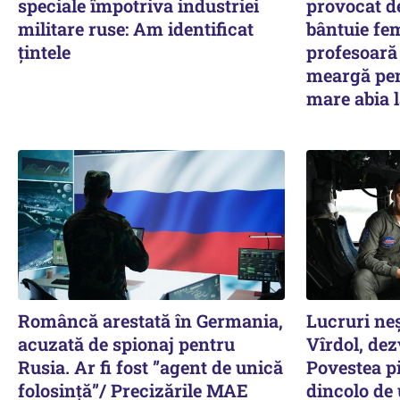
speciale împotriva industriei
provocat d
militare ruse: Am identificat
bântuie fe
țintele
profesoară 
meargă pen
mare abia l
Româncă arestată în Germania,
Lucruri ne
acuzată de spionaj pentru
Vîrdol, dez
Rusia. Ar fi fost ”agent de unică
Povestea pi
folosință”/ Precizările MAE
dincolo de