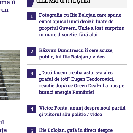
CELE MAI CITITE ȘTIRI
ama îi
r-un
Fotografia cu Ilie Bolojan care spune
exact opusul unei decizii luate de
propriul Guvern. Unde a fost surprins
în mare discreție, fără alai
Răzvan Dumitrescu îi cere scuze,
public, lui Ilie Bolojan / video
„Dacă facem treaba asta, s-a ales
praful de tot!” Eugen Teodorovici,
reacție după ce Green Deal-ul a pus pe
butuci energia României
Victor Ponta, anunț despre noul partid
și viitorul său politic / video
ul
ața
Ilie Bolojan, gafă în direct despre