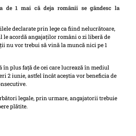
ţa de 1 mai că deja românii se gândesc la
lele declarate prin lege ca fiind nelucrătoare,
ul le acordă angajaţilor români o zi liberă de
ţii nu vor trebui să vină la muncă nici pe 1
ă în plus față de cei care lucrează în mediul
ri 2 iunie, astfel încât aceştia vor beneficia de
consecutive.
rbători legale, prin urmare, angajatorii trebuie
bere plătite.