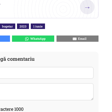
.
→
bugetar
2023
1 iunie
WhatsApp
Email
gă comentariu
actere 1000