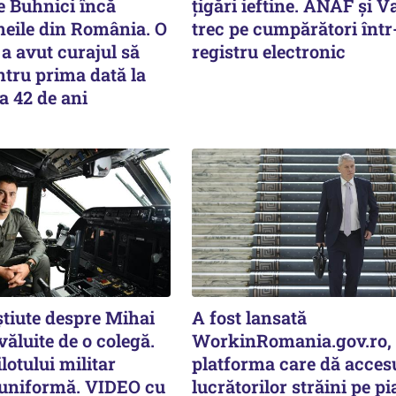
e Buhnici încă
țigări ieftine. ANAF și V
meile din România. O
trec pe cumpărători înt
a avut curajul să
registru electronic
tru prima dată la
a 42 de ani
știute despre Mihai
A fost lansată
văluite de o colegă.
WorkinRomania.gov.ro,
lotului militar
platforma care dă acces
 uniformă. VIDEO cu
lucrătorilor străini pe pi