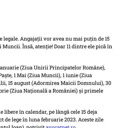
re legale. Angajaţii vor avea nu mai puţin de 15
i Muncii. Însă, atenţie! Doar 11 dintre ele pică în
4 ianuarie (Ziua Unirii Principatelor Române),
aște, 1 Mai (Ziua Muncii), 1 iunie (Ziua
alii, 15 august (Adormirea Maicii Domnului), 30
brie (Ziua Națională a României) și primele
e libere în calendar, pe lângă cele 15 deja
t de lege în luna februarie 2023. Aceste zile
ntul Ioan), potrivit
avocatnet.ro