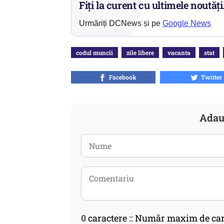
Fiți la curent cu ultimele noutăți
Urmăriți DCNews și pe
Google News
codul muncii
zile libere
vacanta
stat
Facebook
Twitter
Adau
0
caractere :: Număr maxim de car