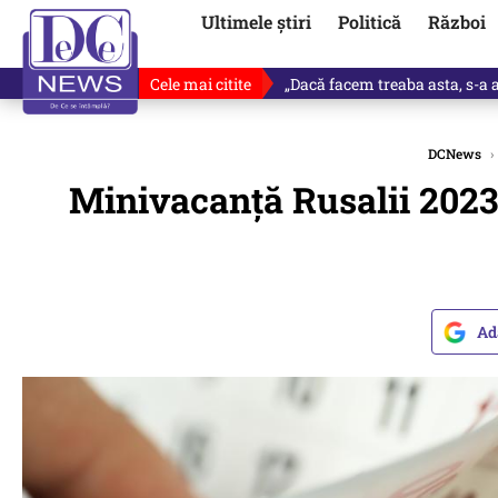
Ultimele știri
Politică
Război
Cele mai citite
Victor Ponta, anunț despre noul
DCNews
›
Minivacanţă Rusalii 2023.
Ad