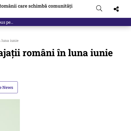
Românii care schimbă comunități
n luna iunie
jaţii români în luna iunie
le News