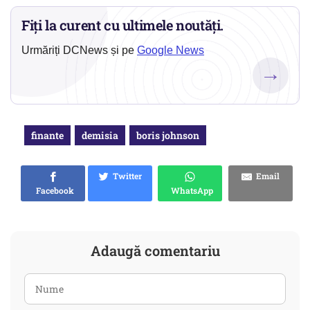
Fiți la curent cu ultimele noutăți.
Urmăriți DCNews și pe
Google News
→
finante
demisia
boris johnson
Twitter
Email
Facebook
WhatsApp
Adaugă comentariu