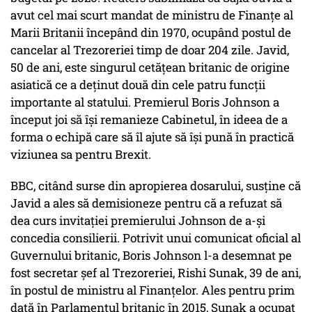
avut cel mai scurt mandat de ministru de Finanţe al
Marii Britanii începând din 1970, ocupând postul de
cancelar al Trezoreriei timp de doar 204 zile. Javid,
50 de ani, este singurul cetăţean britanic de origine
asiatică ce a deţinut două din cele patru funcţii
importante al statului. Premierul Boris Johnson a
început joi să îşi remanieze Cabinetul, în ideea de a
forma o echipă care să îl ajute să îşi pună în practică
viziunea sa pentru Brexit.
BBC, citând surse din apropierea dosarului, susţine că
Javid a ales să demisioneze pentru că a refuzat să
dea curs invitaţiei premierului Johnson de a-şi
concedia consilierii. Potrivit unui comunicat oficial al
Guvernului britanic, Boris Johnson l-a desemnat pe
fost secretar şef al Trezoreriei, Rishi Sunak, 39 de ani,
în postul de ministru al Finanţelor. Ales pentru prim
dată în Parlamentul britanic în 2015, Sunak a ocupat