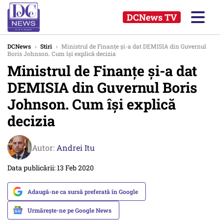
DCNews TV
DCNews
›
Stiri
›
Ministrul de Finanţe și-a dat DEMISIA din Guvernul
Boris Johnson. Cum își explică decizia
Ministrul de Finanţe și-a dat
DEMISIA din Guvernul Boris
Johnson. Cum își explică
decizia
Autor:
Andrei Itu
Data publicării: 13 Feb 2020
Adaugă-ne ca sursă preferată în Google
Urmărește-ne pe Google News