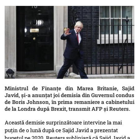
Ministrul de Finanţe din Marea Britanie, Sajid
Javid, şi-a anunţat joi demisia din Guvernul condus
de Boris Johnson, în prima remaniere a cabinetului
de la Londra după Brexit, transmit AFP şi Reuters.
Această demisie surprinzătoare intervine la mai
puţin de o lună după ce Sajid Javid a prezentat
bugetul pe 2020. Reuters subliniază că Sajid Javid a