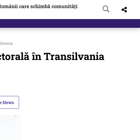
Românii care schimbă comunități
t…
silvania
torală în Transilvania
le News