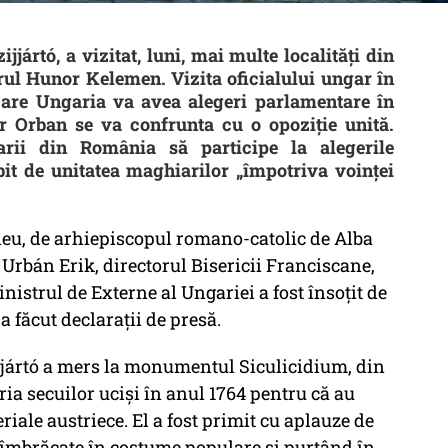
jjártó, a vizitat, luni, mai multe localități din
rul Hunor Kelemen. Vizita oficialului ungar în
care Ungaria va avea alegeri parlamentare în
or Orban se va confrunta cu o opoziție unită.
arii din România să participe la alegerile
it de unitatea maghiarilor „împotriva voinței
muleu, de arhiepiscopul romano-catolic de Alba
e Urbán Erik, directorul Bisericii Franciscane,
inistrul de Externe al Ungariei a fost însoţit de
făcut declaraţii de presă.
ijjártó a mers la monumentul Siculicidium, din
ria secuilor ucişi în anul 1764 pentru că au
riale austriece. El a fost primit cu aplauze de
îmbrăcate în costume populare şi purtând în