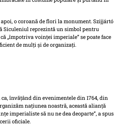
, apoi, o coroană de flori la monument. Szijjártó
 că Siculeniul reprezintă un simbol pentru
 că „împotriva voinţei imperiale” se poate face
icient de mulţi şi de organizaţi.
 ca, învăţând din evenimentele din 1764, din
organizăm naţiunea noastră, această alianţă
dinţe imperialiste să nu ne dea deoparte”, a spus
rii oficiale.