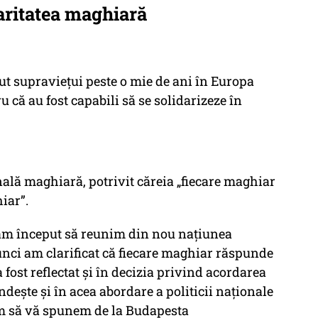
daritatea maghiară
ut supravieţui peste o mie de ani în Europa
u că au fost capabili să se solidarizeze în
ională maghiară, potrivit căreia „fiecare maghiar
iar”.
 am început să reunim din nou naţiunea
unci am clarificat că fiecare maghiar răspunde
 fost reflectat şi în decizia privind acordarea
indeşte şi în acea abordare a politicii naţionale
em să vă spunem de la Budapesta