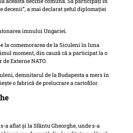
i la această decizie comună. Să participaţi în
e decenii”, a mai declarat șeful diplomației
intonarea imnului Ungariei.
cipe la comemorarea de la Siculeni în luna
ltimul moment, din cauză că a participat la o
r de Externe NATO.
uleni, demnitarul de la Budapesta a mers în
eşte o fabrică de prelucrare a cartofilor.
ghe
ó s-a aflat şi la Sfântu Gheorghe, unde s-a