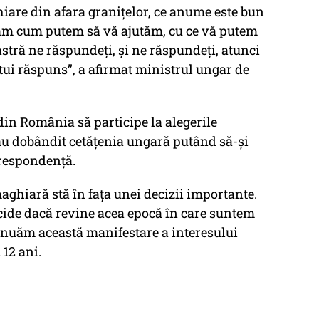
are din afara graniţelor, ce anume este bun
ăm cum putem să vă ajutăm, cu ce vă putem
tră ne răspundeţi, şi ne răspundeţi, atunci
ui răspuns”, a afirmat ministrul ungar de
din România să participe la alegerile
au dobândit cetăţenia ungară putând să-şi
orespondenţă.
ghiară stă în faţa unei decizii importante.
decide dacă revine acea epocă în care suntem
tinuăm această manifestare a interesului
12 ani.