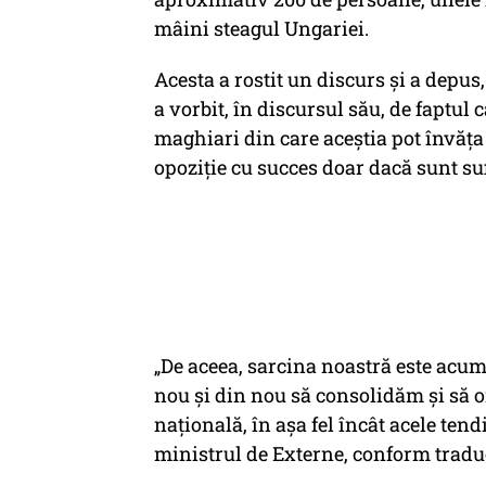
mâini steagul Ungariei.
Acesta a rostit un discurs şi a depus
a vorbit, în discursul său, de faptul
maghiari din care aceştia pot învăţa
opoziţie cu succes doar dacă sunt suf
„De aceea, sarcina noastră este acum
nou şi din nou să consolidăm şi să 
naţională, în aşa fel încât acele ten
ministrul de Externe, conform traduce