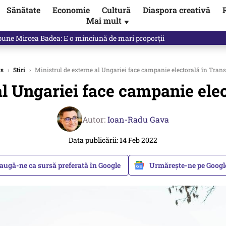
Sănătate
Economie
Cultură
Diaspora creativă
Mai mult
▼
e spune exact opusul unei decizii luate de propriul Guvern. Unde a fos
s
›
Stiri
›
Ministrul de externe al Ungariei face campanie electorală în Tran
al Ungariei face campanie elec
Autor:
Ioan-Radu Gava
Data publicării: 14 Feb 2022
augă-ne ca sursă preferată în Google
Urmărește-ne pe Goog