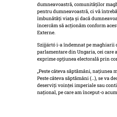
dumneavoastră, comunităţilor maghi
pentru dumneavoastră, ci vă întreb
îmbunătăţi viaţa şi dacă dumneavoas
încercăm să acţionăm conform acest
Externe.
Szijjártó i-a îndemnat pe maghiarii 
parlamentare din Ungaria, cei care 
exprime opţiunea electorală prin c
„Peste câteva săptămâni, naţiunea ma
Peste câteva săptămâni (...), se va 
deserviţi voinţei imperiale sau con
naţional, pe care am început-o acum 