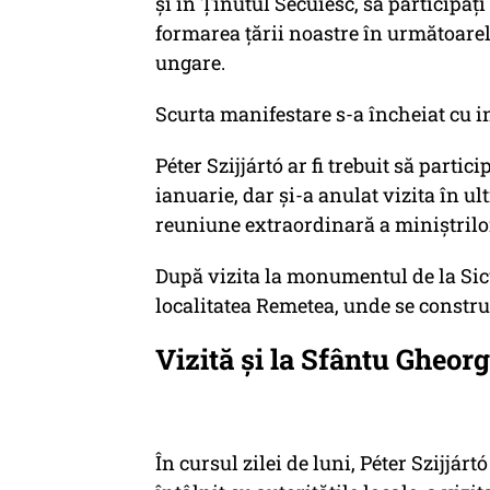
şi în Ţinutul Secuiesc, să participaţ
formarea ţării noastre în următoarel
ungare.
Scurta manifestare s-a încheiat cu 
Péter Szijjártó ar fi trebuit să parti
ianuarie, dar şi-a anulat vizita în u
reuniune extraordinară a miniştrilo
După vizita la monumentul de la Sic
localitatea Remetea, unde se construi
Vizită și la Sfântu Gheor
În cursul zilei de luni, Péter Szijjárt