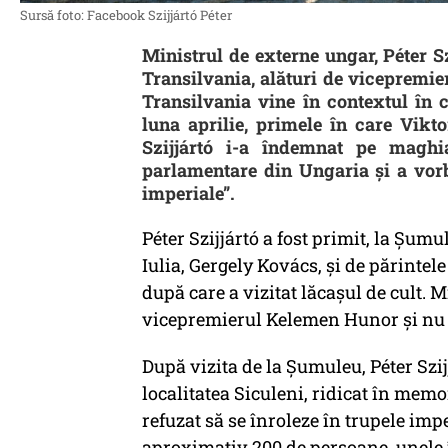
Sursă foto: Facebook Szijjártó Péter
Ministrul de externe ungar, Péter Szi
Transilvania, alături de vicepremie
Transilvania vine în contextul în 
luna aprilie, primele în care Vikt
Szijjártó i-a îndemnat pe maghi
parlamentare din Ungaria și a vorb
imperiale”.
Péter Szijjártó a fost primit, la Şu
Iulia, Gergely Kovács, şi de părintel
după care a vizitat lăcaşul de cult. M
vicepremierul Kelemen Hunor şi nu a 
După vizita de la Şumuleu, Péter Sz
localitatea Siculeni, ridicat în memo
refuzat să se înroleze în trupele impe
aproximativ 200 de persoane, unele 