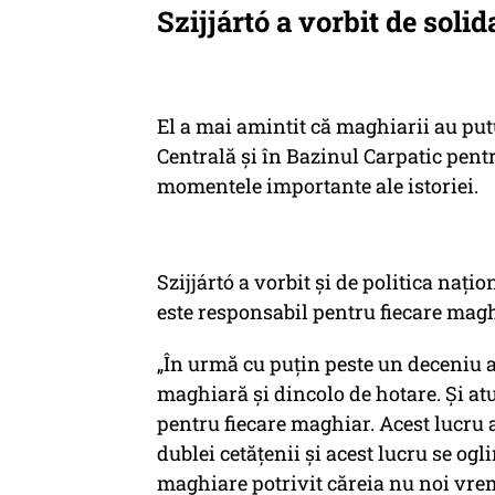
Szijjártó a vorbit de soli
El a mai amintit că maghiarii au put
Centrală şi în Bazinul Carpatic pentr
momentele importante ale istoriei.
Szijjártó a vorbit şi de politica naţ
este responsabil pentru fiecare magh
„În urmă cu puţin peste un deceniu
maghiară şi dincolo de hotare. Şi at
pentru fiecare maghiar. Acest lucru a
dublei cetăţenii şi acest lucru se ogl
maghiare potrivit căreia nu noi vr