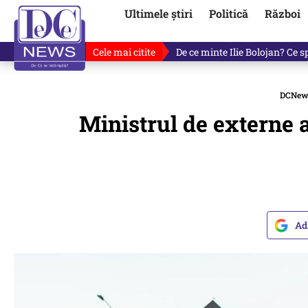
Ultimele știri
Politică
Război
Cele mai citite
Fotografia cu Ilie Bolojan car
DCNew
Ministrul de externe 
Ad