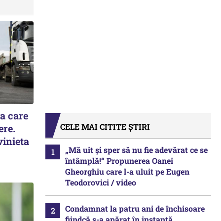
la care
CELE MAI CITITE ȘTIRI
ere.
vinieta
„Mă uit și sper să nu fie adevărat ce se
întâmplă!“ Propunerea Oanei
Gheorghiu care l-a uluit pe Eugen
Teodorovici / video
Condamnat la patru ani de închisoare
fiindcă s-a apărat în instanță.