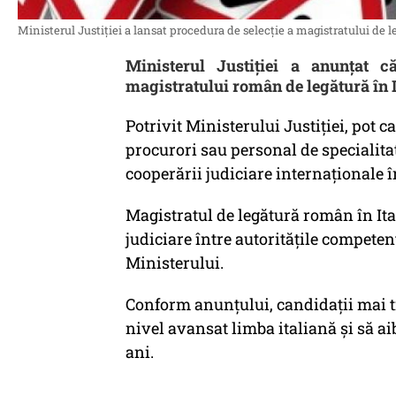
Ministerul Justiției a lansat procedura de selecție a magistratului de l
Ministerul Justiției a anunțat c
magistratului român de legătură în I
Potrivit Ministerului Justiției, pot 
procurori sau personal de specialita
cooperării judiciare internaționale î
Magistratul de legătură român în Ital
judiciare între autoritățile competen
Ministerului.
Conform anunțului, candidații mai tr
nivel avansat limba italiană și să a
ani.