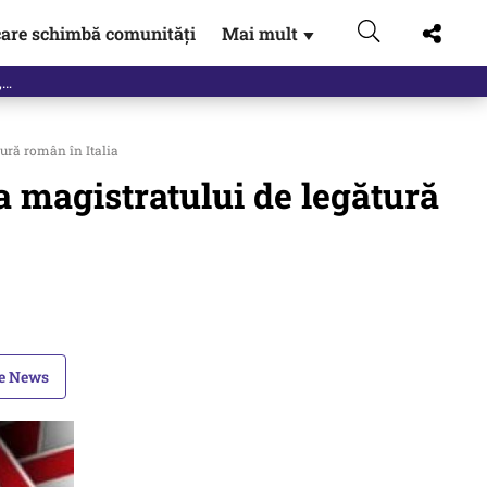
are schimbă comunități
Mai mult
▼
eac
tură român în Italia
 a magistratului de legătură
le News