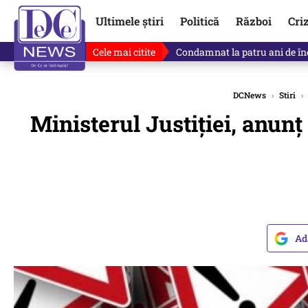
Ultimele știri
Politică
Război
Cri
Cele mai citite
Singurul lucru care l-ar putea 
DCNews
›
Stiri
›
Ministerul Justiției, anunț
Ad