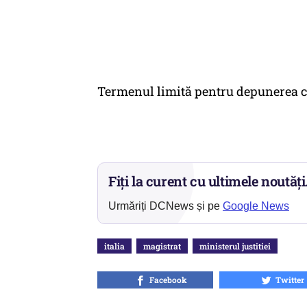
Termenul limită pentru depunerea ca
Fiți la curent cu ultimele noutăți
Urmăriți DCNews și pe
Google News
italia
magistrat
ministerul justitiei
Facebook
Twitter