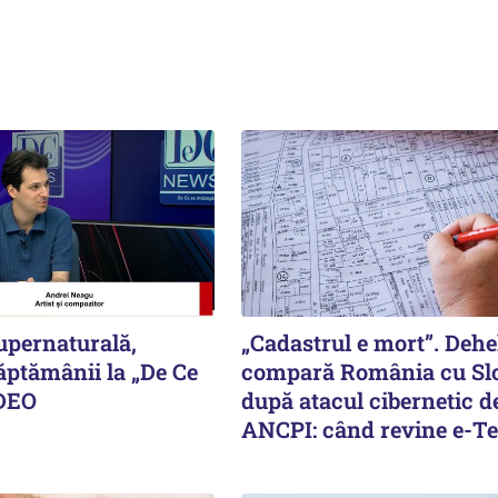
upernaturală,
„Cadastrul e mort”. Deh
ăptămânii la „De Ce
compară România cu Sl
IDEO
după atacul cibernetic de
ANCPI: când revine e-Te