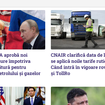
A aprobă noi
CNAIR clarifică data de 
dure împotriva
se aplică noile tarife ruti
itură pentru
Când intră în vigoare ro
etrolului și gazelor
și TollRo