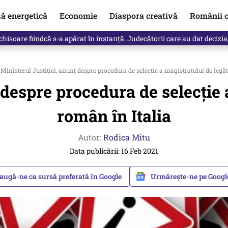
ză energetică
Economie
Diaspora creativă
Românii c
clinti pe Ilie Bolojan de la Palatul Victoria. Verdictul lui Bogdan Chiri
Ministerul Justiției, anunț despre procedura de selecție a magistratului de legă
 despre procedura de selecție
român în Italia
Autor:
Rodica Mitu
Data publicării: 16 Feb 2021
augă-ne ca sursă preferată în Google
Urmărește-ne pe Goog