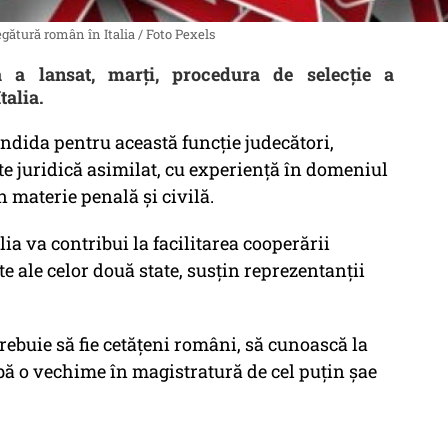
egătură român în Italia / Foto Pexels
ă a lansat, marți, procedura de selecție a
talia.
candida pentru această funcție judecători,
te juridică asimilat, cu experiență în domeniul
n materie penală și civilă.
ia va contribui la facilitarea cooperării
te ale celor două state, susțin reprezentanții
ebuie să fie cetățeni români, să cunoască la
ibă o vechime în magistratură de cel puțin șae