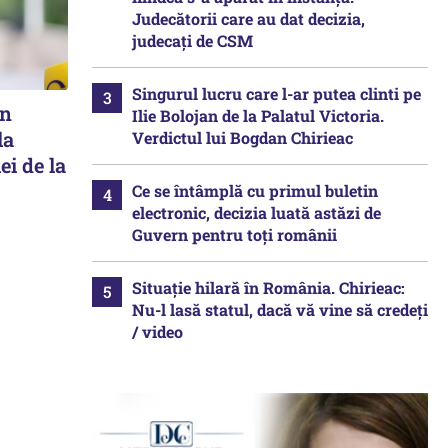
Judecătorii care au dat decizia,
judecați de CSM
Singurul lucru care l-ar putea clinti pe
în
Ilie Bolojan de la Palatul Victoria.
la
Verdictul lui Bogdan Chirieac
ei de la
Ce se întâmplă cu primul buletin
electronic, decizia luată astăzi de
Guvern pentru toți românii
Situație hilară în România. Chirieac:
Nu-l lasă statul, dacă vă vine să credeți
/ video