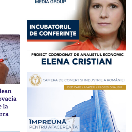
elean
ovacia
 la
rra