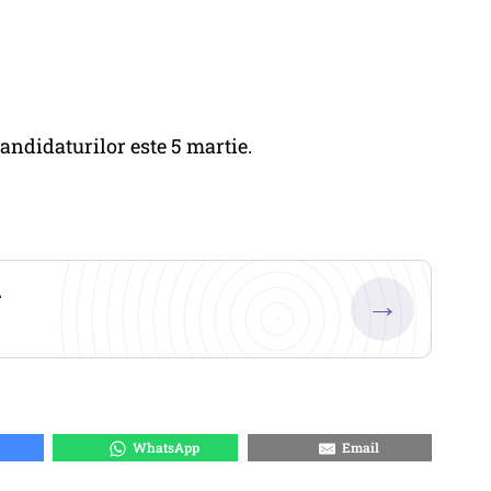
ndidaturilor este 5 martie.
.
→
WhatsApp
Email