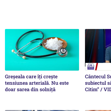
Greșeala care îți crește
Cântecul S
tensiunea arterială. Nu este
subiectul s
doar sarea din solniță
Citim” / V