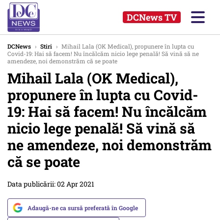
DCNews TV
DCNews
›
Stiri
›
Mihail Lala (OK Medical), propunere în lupta cu
Covid-19: Hai să facem! Nu încălcăm nicio lege penală! Să vină să ne
amendeze, noi demonstrăm că se poate
Mihail Lala (OK Medical),
propunere în lupta cu Covid-
19: Hai să facem! Nu încălcăm
nicio lege penală! Să vină să
ne amendeze, noi demonstrăm
că se poate
Data publicării: 02 Apr 2021
Adaugă-ne ca sursă preferată în Google