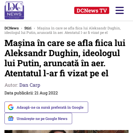
DCNews TV
DCNews
›
Stiri
›
Mașina în care se afla fiica lui Aleksandr Dughin,
ideologul lui Putin, aruncată în aer. Atentatul l-ar fi vizat pe el
Mașina în care se afla fiica lui
Aleksandr Dughin, ideologul
lui Putin, aruncată în aer.
Atentatul l-ar fi vizat pe el
Autor:
Dan Carp
Data publicării: 21 Aug 2022
Adaugă-ne ca sursă preferată în Google
Urmărește-ne pe Google News