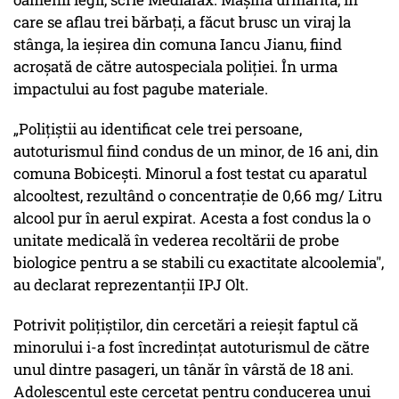
care se aflau trei bărbați, a făcut brusc un viraj la
stânga, la ieșirea din comuna Iancu Jianu, fiind
acroșată de către autospeciala poliției. În urma
impactului au fost pagube materiale.
„Polițiștii au identificat cele trei persoane,
autoturismul fiind condus de un minor, de 16 ani, din
comuna Bobicești. Minorul a fost testat cu aparatul
alcooltest, rezultând o concentrație de 0,66 mg/ Litru
alcool pur în aerul expirat. Acesta a fost condus la o
unitate medicală în vederea recoltării de probe
biologice pentru a se stabili cu exactitate alcoolemia",
au declarat reprezentanții IPJ Olt.
Potrivit polițiștilor, din cercetări a reieșit faptul că
minorului i-a fost încredințat autoturismul de către
unul dintre pasageri, un tânăr în vârstă de 18 ani.
Adolescentul este cercetat pentru conducerea unui