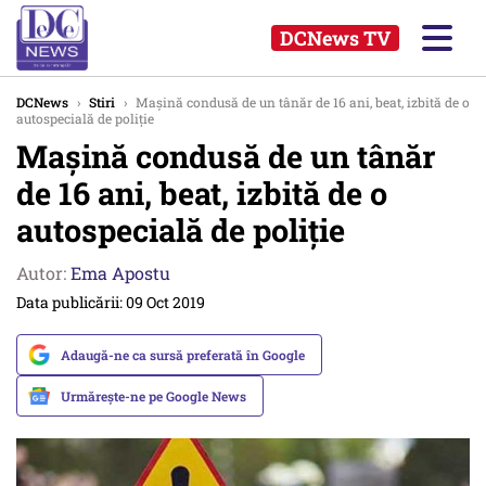
DCNews TV
DCNews
›
Stiri
›
Mașină condusă de un tânăr de 16 ani, beat, izbită de o
autospecială de poliție
Mașină condusă de un tânăr
de 16 ani, beat, izbită de o
autospecială de poliție
Autor:
Ema Apostu
Data publicării: 09 Oct 2019
Adaugă-ne ca sursă preferată în Google
Urmărește-ne pe Google News