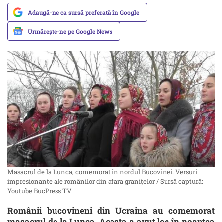
Adaugă-ne ca sursă preferată în Google
Urmărește-ne pe Google News
Masacrul de la Lunca, comemorat în nordul Bucovinei. Versuri
impresionante ale românilor din afara granițelor / Sursă captură:
Youtube BucPress TV
Românii bucovineni din Ucraina au comemorat
masacrul de la Lunca. Acesta a avut loc în noaptea