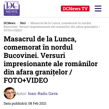
DCNews TV
DCNews
›
Stiri
›
Masacrul de la Lunca, comemorat în nordul
Bucovinei. Versuri impresionante ale românilor din afara granițelor /
FOTO+VIDEO
Masacrul de la Lunca,
comemorat în nordul
Bucovinei. Versuri
impresionante ale românilor
din afara granițelor /
FOTO+VIDEO
Autor:
Ioan-Radu Gava
Data publicării: 08 Feb 2021