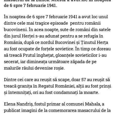
de 6 spre 7 februarie 1941.
În noaptea de 6 spre 7 februarie 1941 a avut loc unul
dintre cele mai tragice episoade pentru românii
bucovineni. În acea noapte, sute de români din satele
din jurul Herței s-au adunat pentru a se refugia în
România, după ce nordul Bucovinei și Ținutul Herța
au fost ocupate de forțele sovietice. În timp ce doreau
să treacă Prutul înghețat, gloanțele sovieticilor i-au
secerat, iar dimineața următoare zăpada de pe
malurile râului devenise roșie.
Dintre cei care au reușit să scape, doar 57 au reușit să
treacă granița în Regatul României, alții au fost prinși
și întemnițați, ori au fost condamnați la moarte.
Elena Nandriș, fostul primar al comunei Mahala, a
publicat imagini de la comemorarea masacrului de la