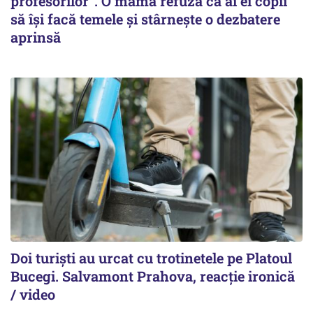
profesorilor”. O mamă refuză ca ai ei copii
să își facă temele și stârnește o dezbatere
aprinsă
Doi turiști au urcat cu trotinetele pe Platoul
Bucegi. Salvamont Prahova, reacție ironică
/ video