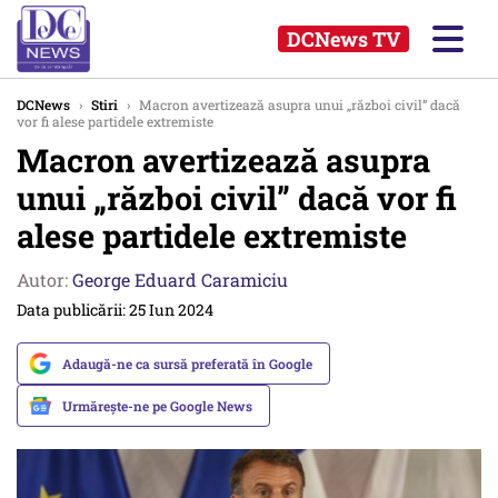
DCNews TV
DCNews
›
Stiri
›
Macron avertizează asupra unui „război civil” dacă
vor fi alese partidele extremiste
Macron avertizează asupra
unui „război civil” dacă vor fi
alese partidele extremiste
Autor:
George Eduard Caramiciu
Data publicării: 25 Iun 2024
Adaugă-ne ca sursă preferată în Google
Urmărește-ne pe Google News