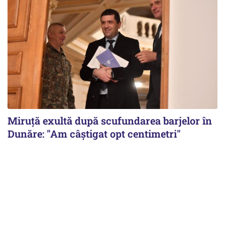
Miruță exultă după scufundarea barjelor în
Dunăre: "Am câștigat opt centimetri"