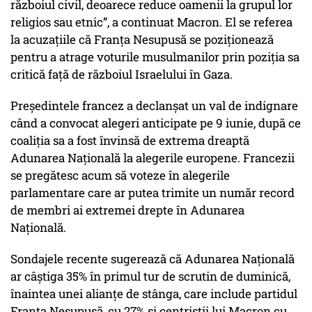
războiul civil, deoarece reduce oamenii la grupul lor
religios sau etnic”, a continuat Macron. El se referea
la acuzațiile că Franța Nesupusă se poziționează
pentru a atrage voturile musulmanilor prin poziția sa
critică față de războiul Israelului în Gaza.
Președintele francez a declanșat un val de indignare
când a convocat alegeri anticipate pe 9 iunie, după ce
coaliția sa a fost învinsă de extrema dreaptă
Adunarea Națională la alegerile europene. Francezii
se pregătesc acum să voteze în alegerile
parlamentare care ar putea trimite un număr record
de membri ai extremei drepte în Adunarea
Națională.
Sondajele recente sugerează că Adunarea Națională
ar câștiga 35% în primul tur de scrutin de duminică,
înaintea unei alianțe de stânga, care include partidul
Franța Nesupusă, cu 27% și centriștii lui Macron cu