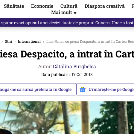
Sănătate
Economie
Cultură
Diaspora creativă
Mai mult
▼
, public, lui Ilie Bolojan / video
›
Stiri
›
Internațional
›
Luis Fonsi, cu piesa Despacito, a intrat în Cartea Re
iesa Despacito, a intrat în Ca
Autor:
Cătălina Burghelea
Data publicării: 17 Oct 2018
augă-ne ca sursă preferată în Google
Urmărește-ne pe Goog