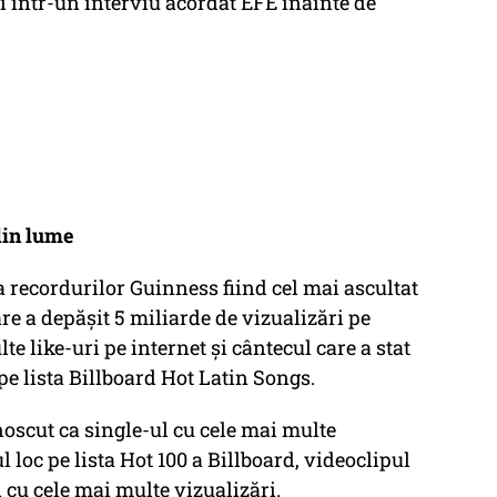
i într-un interviu acordat EFE înainte de
din lume
ea recordurilor Guinness fiind cel mai ascultat
re a depăşit 5 miliarde de vizualizări pe
e like-uri pe internet şi cântecul care a stat
pe lista Billboard Hot Latin Songs.
noscut ca single-ul cu cele mai multe
loc pe lista Hot 100 a Billboard, videoclipul
l cu cele mai multe vizualizări.