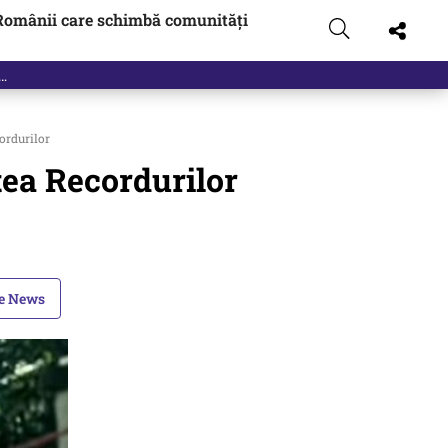
Românii care schimbă comunități
cordurilor
rtea Recordurilor
le News