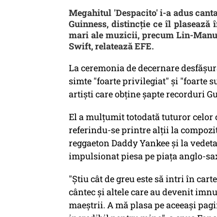
Megahitul 'Despacito' i-a adus cant
Guinness, distincţie ce îl plasează
mari ale muzicii, precum Lin-Manu
Swift, relatează EFE.
La ceremonia de decernare desfăşura
simte "foarte privilegiat" şi "foarte 
artişti care obţine şapte recorduri G
El a mulţumit totodată tuturor celor 
referindu-se printre alţii la compoz
reggaeton Daddy Yankee şi la vedeta
impulsionat piesa pe piaţa anglo-sa
"Ştiu cât de greu este să intri în car
cântec şi altele care au devenit imnu
maeştrii. A mă plasa pe aceeaşi pagi