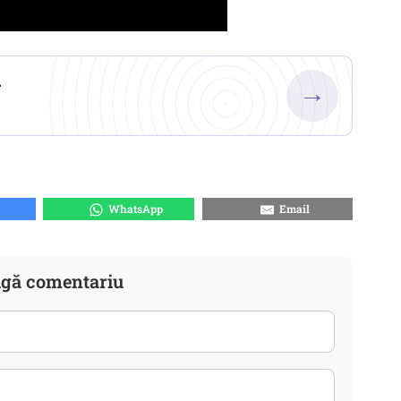
.
→
WhatsApp
Email
gă comentariu