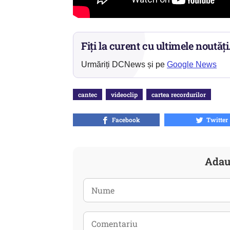
Fiți la curent cu ultimele noutăți
Urmăriți DCNews și pe
Google News
cantec
videoclip
cartea recordurilor
Facebook
Twitter
Adau