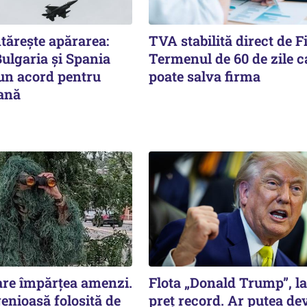
tărește apărarea:
TVA stabilită direct de F
ulgaria și Spania
Termenul de 60 de zile c
n acord pentru
poate salva firma
iană
care împărțea amenzi.
Flota „Donald Trump”, l
enioasă folosită de
preț record. Ar putea de