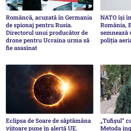
Româncă, acuzată în Germania
NATO își în
de spionaj pentru Rusia.
România, B
Directorul unui producător de
semnează u
drone pentru Ucraina urma să
poliția aer
fie asasinat
Eclipsa de Soare de săptămâna
„Tufișul” 
viitoare pune în alertă UE.
Metoda ing