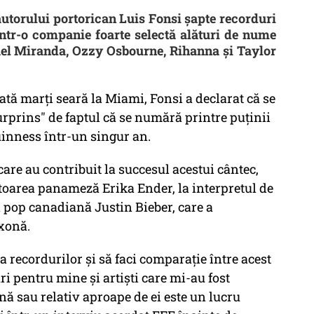
autorului portorican Luis Fonsi şapte recorduri
 într-o companie foarte selectă alături de nume
el Miranda, Ozzy Osbourne, Rihanna şi Taylor
tă marţi seară la Miami, Fonsi a declarat că se
surprins" de faptul că se numără printre puţinii
uinness într-un singur an.
care au contribuit la succesul acestui cântec,
itoarea panameză Erika Ender, la interpretul de
 pop canadiană Justin Bieber, care a
xonă.
tea recordurilor şi să faci comparaţie între acest
ri pentru mine şi artişti care mi-au fost
nă sau relativ aproape de ei este un lucru