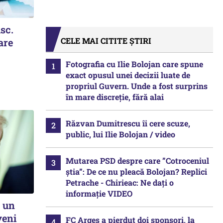
isc.
CELE MAI CITITE ȘTIRI
are
Fotografia cu Ilie Bolojan care spune
exact opusul unei decizii luate de
propriul Guvern. Unde a fost surprins
în mare discreție, fără alai
Răzvan Dumitrescu îi cere scuze,
public, lui Ilie Bolojan / video
Mutarea PSD despre care ”Cotroceniul
știa”: De ce nu pleacă Bolojan? Replici
Petrache - Chirieac: Ne dați o
informație VIDEO
a un
veni
FC Argeș a pierdut doi sponsori, la