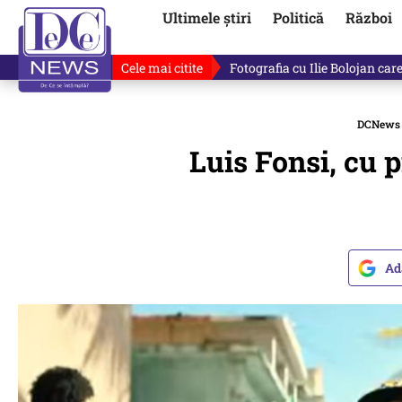
Ultimele știri
Politică
Război
Cele mai citite
Răzvan Dumitrescu îi cere scuze
DCNews
Luis Fonsi, cu p
Ad