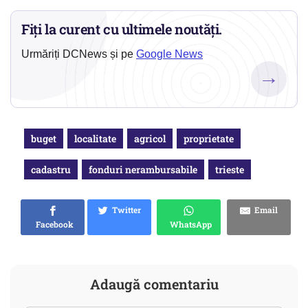
Fiți la curent cu ultimele noutăți.
Urmăriți DCNews și pe
Google News
→
buget
localitate
agricol
proprietate
cadastru
fonduri nerambursabile
trieste
Twitter
Email
Facebook
WhatsApp
Adaugă comentariu