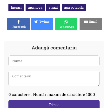
lucrari
apa nova
strazi
apa potabila
Twitter
Email
Facebook
WhatsApp
Adaugă comentariu
0
caractere :: Număr maxim de caractere 1000
Trimite