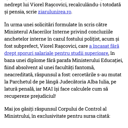
nedrept lui Viorel Rașcovici, recalculându-i totodată
și pensia, scrie
ziarulunirea.ro
.
În urma unei solicitări formulate în scris către
Ministerul Afacerilor Interne privind concluziile
anchetelor interne în cazul fostului polițist, acum și
fost subprefect, Viorel Rașcovici, care
a încasat fără
drept sporuri salariale pentru studii superioare
, în
baza unei diplome fără parafa Ministerului Educației,
fiind absolvent al unei facultăți fantomă,
neacreditată, răspunsul a fost: cercetările s-au mutat
la Parchetul de pe lângă Judecătoria Alba Iulia, pe
latură penală, iar MAI își face calculele cum să
recupereze prejudiciul!
Mai jos găsiți răspunsul Corpului de Control al
Ministrului, în exclusivitate pentru sursa citată: