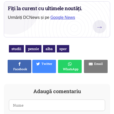
Fiți la curent cu ultimele noutăți.
Urmăriți DCNews și pe
Google News
→
studii
pensie
alba
spor
Twitter
Email
Facebook
WhatsApp
Adaugă comentariu