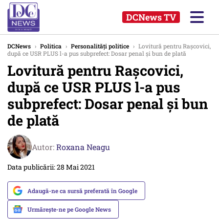
DCNews TV
DCNews
›
Politica
›
Personalități politice
›
Lovitură pentru Rașcovici,
după ce USR PLUS l-a pus subprefect: Dosar penal și bun de plată
Lovitură pentru Rașcovici,
după ce USR PLUS l-a pus
subprefect: Dosar penal și bun
de plată
Autor:
Roxana Neagu
Data publicării: 28 Mai 2021
Adaugă-ne ca sursă preferată în Google
Urmărește-ne pe Google News