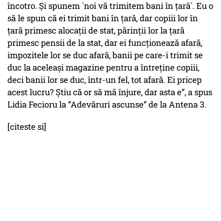
încotro. Și spunem `noi vă trimitem bani în țară`. Eu o
să le spun că ei trimit bani în țară, dar copiii lor în
țară primesc alocații de stat, părinții lor la țară
primesc pensii de la stat, dar ei funcționează afară,
impozitele lor se duc afară, banii pe care-i trimit se
duc la aceleași magazine pentru a întreține copiii,
deci banii lor se duc, într-un fel, tot afară. Ei pricep
acest lucru? Știu că or să mă înjure, dar asta e”, a spus
Lidia Fecioru la ”Adevăruri ascunse” de la Antena 3.
[citeste si]