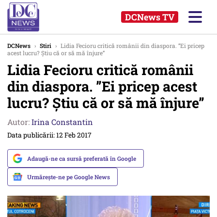
DCNews TV
DCNews
›
Stiri
›
Lidia Fecioru critică românii din diaspora. ”Ei pricep
acest lucru? Știu că or să mă înjure”
Lidia Fecioru critică românii
din diaspora. ”Ei pricep acest
lucru? Știu că or să mă înjure”
Autor:
Irina Constantin
Data publicării: 12 Feb 2017
Adaugă-ne ca sursă preferată în Google
Urmărește-ne pe Google News