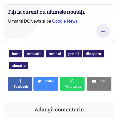
Fiți la curent cu ultimele noutăți.
Urmăriți DCNews și pe
Google News
→
bani
romania
romani
pensii
diaspora
alocatie
Twitter
Email
Facebook
WhatsApp
Adaugă comentariu