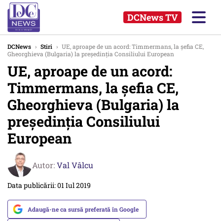
DCNews TV
DCNews
›
Stiri
›
UE, aproape de un acord: Timmermans, la şefia CE,
Gheorghieva (Bulgaria) la preşedinţia Consiliului European
UE, aproape de un acord:
Timmermans, la şefia CE,
Gheorghieva (Bulgaria) la
preşedinţia Consiliului
European
Autor:
Val Vâlcu
Data publicării: 01 Iul 2019
Adaugă-ne ca sursă preferată în Google